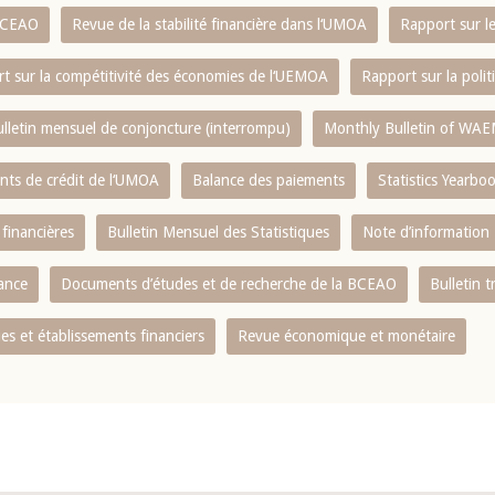
 BCEAO
Revue de la stabilité financière dans l‘UMOA
Rapport sur l
t sur la compétitivité des économies de l‘UEMOA
Rapport sur la poli
lletin mensuel de conjoncture (interrompu)
Monthly Bulletin of WAE
ents de crédit de l‘UMOA
Balance des paiements
Statistics Yearbo
 financières
Bulletin Mensuel des Statistiques
Note d’information
nance
Documents d’études et de recherche de la BCEAO
Bulletin t
s et établissements financiers
Revue économique et monétaire