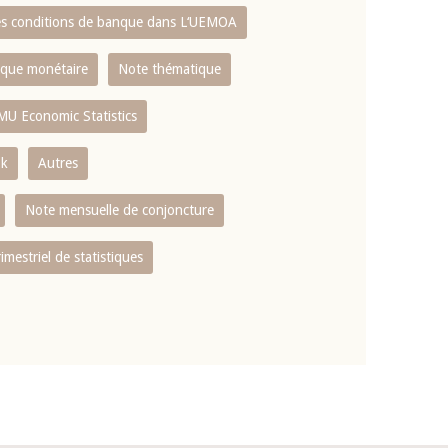
es conditions de banque dans L‘UEMOA
tique monétaire
Note thématique
MU Economic Statistics
ok
Autres
Note mensuelle de conjoncture
rimestriel de statistiques