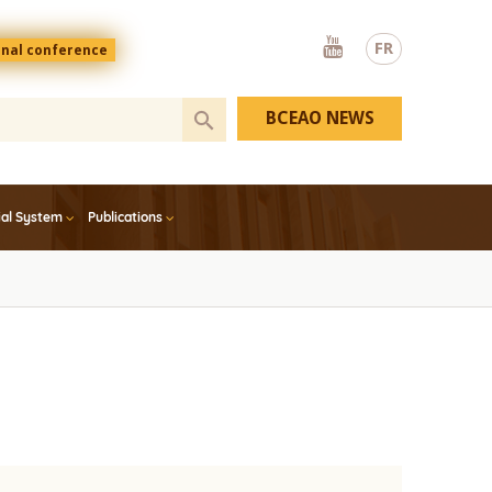
Youtube
FR
onal conference
BCEAO NEWS
ial System
Publications