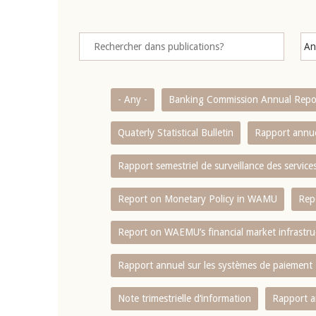
- Any -
Banking Commission Annual Repo
Quaterly Statistical Bulletin
Rapport annue
Rapport semestriel de surveillance des servic
Report on Monetary Policy in WAMU
Rep
Report on WAEMU’s financial market infrastru
Rapport annuel sur les systèmes de paiement
Note trimestrielle d‘information
Rapport a