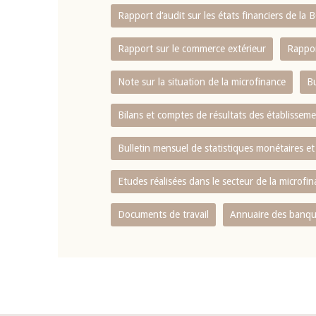
Rapport d‘audit sur les états financiers de la
Rapport sur le commerce extérieur
Rappor
Note sur la situation de la microfinance
Bu
Bilans et comptes de résultats des établissem
Bulletin mensuel de statistiques monétaires et
Etudes réalisées dans le secteur de la microfi
Documents de travail
Annuaire des banque