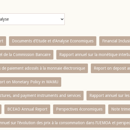
rt
Documents d’Etude et d’Analyse Economiques
Financial Inclu
l de la Commission Bancaire
Rapport annuel sur la monétique inter
es de paiement adossés à la monnaie électronique
Report on deposit 
ort on Monetary Policy in WAMU
ctures, and payment instruments and services
Rapport annuel sur les 
BCEAO Annual Report
Perspectives économiques
Note trime
nnuel sur l‘évolution des prix à la consommation dans l‘UEMOA et perspec