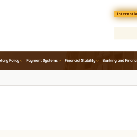
Menu
Internati
top
En
tary Policy
Payment Systems
Financial Stability
Banking and Financ