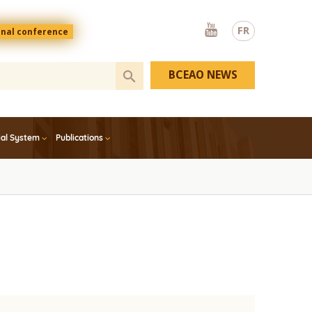
Youtube
FR
onal conference
BCEAO NEWS
ial System
Publications