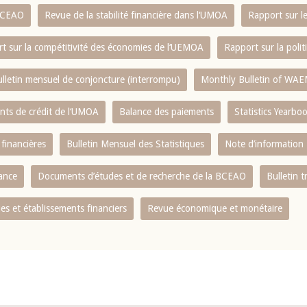
 BCEAO
Revue de la stabilité financière dans l‘UMOA
Rapport sur l
t sur la compétitivité des économies de l‘UEMOA
Rapport sur la poli
lletin mensuel de conjoncture (interrompu)
Monthly Bulletin of WAE
ents de crédit de l‘UMOA
Balance des paiements
Statistics Yearbo
 financières
Bulletin Mensuel des Statistiques
Note d’information
nance
Documents d’études et de recherche de la BCEAO
Bulletin t
s et établissements financiers
Revue économique et monétaire