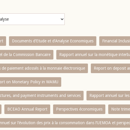
rt
Documents d’Etude et d’Analyse Economiques
Financial Inclu
l de la Commission Bancaire
Rapport annuel sur la monétique inter
es de paiement adossés à la monnaie électronique
Report on deposit 
ort on Monetary Policy in WAMU
ctures, and payment instruments and services
Rapport annuel sur les 
BCEAO Annual Report
Perspectives économiques
Note trime
nnuel sur l‘évolution des prix à la consommation dans l‘UEMOA et perspec