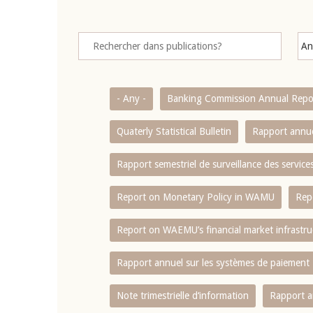
- Any -
Banking Commission Annual Repo
Quaterly Statistical Bulletin
Rapport annue
Rapport semestriel de surveillance des servic
Report on Monetary Policy in WAMU
Rep
Report on WAEMU’s financial market infrastru
Rapport annuel sur les systèmes de paiement
Note trimestrielle d‘information
Rapport a