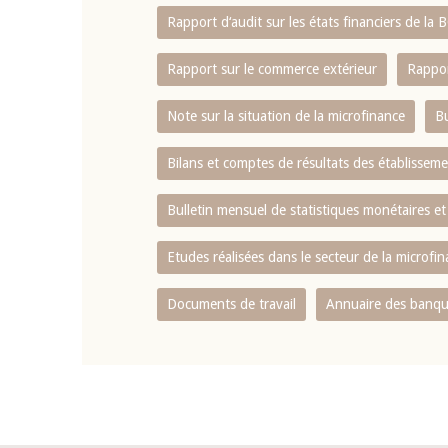
Rapport d‘audit sur les états financiers de la
Rapport sur le commerce extérieur
Rappor
Note sur la situation de la microfinance
Bu
Bilans et comptes de résultats des établissem
Bulletin mensuel de statistiques monétaires et
Etudes réalisées dans le secteur de la microfi
Documents de travail
Annuaire des banque