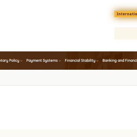
Menu
Internati
top
En
tary Policy
Payment Systems
Financial Stability
Banking and Financ