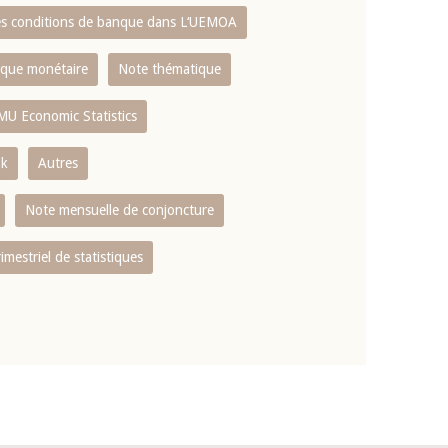
es conditions de banque dans L‘UEMOA
tique monétaire
Note thématique
MU Economic Statistics
ok
Autres
Note mensuelle de conjoncture
rimestriel de statistiques