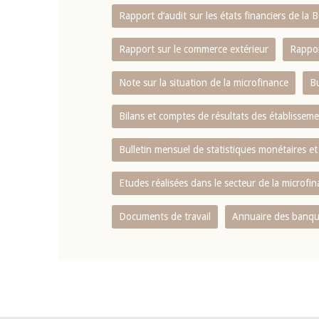
Rapport d‘audit sur les états financiers de la
Rapport sur le commerce extérieur
Rappor
Note sur la situation de la microfinance
Bu
Bilans et comptes de résultats des établissem
Bulletin mensuel de statistiques monétaires et
Etudes réalisées dans le secteur de la microfi
Documents de travail
Annuaire des banque