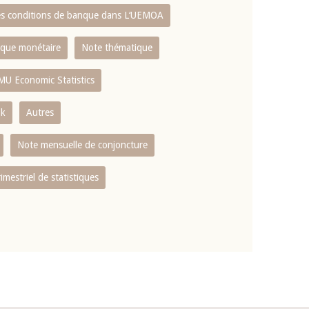
es conditions de banque dans L‘UEMOA
tique monétaire
Note thématique
MU Economic Statistics
ok
Autres
Note mensuelle de conjoncture
rimestriel de statistiques