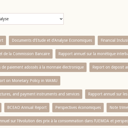
rt
Documents d’Etude et d’Analyse Economiques
Financial Inclu
l de la Commission Bancaire
Rapport annuel sur la monétique inter
es de paiement adossés à la monnaie électronique
Report on deposit 
ort on Monetary Policy in WAMU
ctures, and payment instruments and services
Rapport annuel sur les 
BCEAO Annual Report
Perspectives économiques
Note trime
nnuel sur l‘évolution des prix à la consommation dans l‘UEMOA et perspec