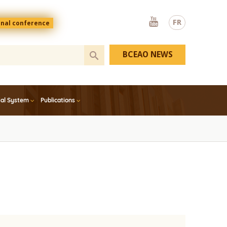
Youtube
FR
onal conference
BCEAO NEWS
ial System
Publications