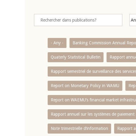
- Any -
Banking Commission Annual Repo
Quaterly Statistical Bulletin
Rapport annue
Rapport semestriel de surveillance des servic
Report on Monetary Policy in WAMU
Rep
Report on WAEMU’s financial market infrastru
Rapport annuel sur les systèmes de paiement
Note trimestrielle d‘information
Rapport a