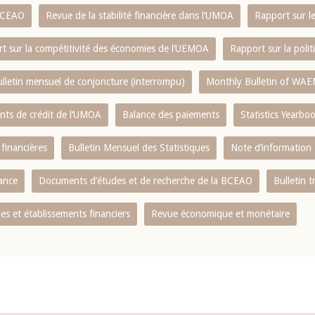
 BCEAO
Revue de la stabilité financière dans l‘UMOA
Rapport sur l
t sur la compétitivité des économies de l‘UEMOA
Rapport sur la poli
lletin mensuel de conjoncture (interrompu)
Monthly Bulletin of WAE
ents de crédit de l‘UMOA
Balance des paiements
Statistics Yearbo
 financières
Bulletin Mensuel des Statistiques
Note d’information
nance
Documents d’études et de recherche de la BCEAO
Bulletin t
s et établissements financiers
Revue économique et monétaire