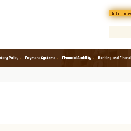
Menu
Internati
top
En
tary Policy
Payment Systems
Financial Stability
Banking and Financ