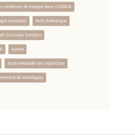
es conditions de banque dans L‘UEMOA
tique monétaire
Note thématique
MU Economic Statistics
ok
Autres
Note mensuelle de conjoncture
rimestriel de statistiques