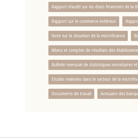
Rapport d‘audit sur les états financiers de la
Rapport sur le commerce extérieur
Rappor
Note sur la situation de la microfinance
Bu
Bilans et comptes de résultats des établissem
Bulletin mensuel de statistiques monétaires et
Etudes réalisées dans le secteur de la microfi
Documents de travail
Annuaire des banque