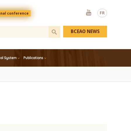
Youtube
FR
onal conference
BCEAO NEWS
ial System
Publications