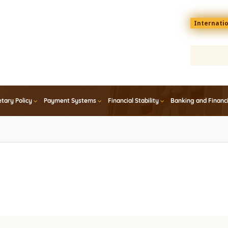
Menu
Internati
top
En
tary Policy
Payment Systems
Financial Stability
Banking and Financ