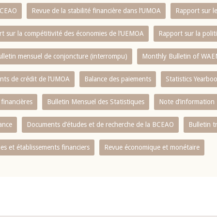
 BCEAO
Revue de la stabilité financière dans l‘UMOA
Rapport sur l
t sur la compétitivité des économies de l‘UEMOA
Rapport sur la poli
lletin mensuel de conjoncture (interrompu)
Monthly Bulletin of WAE
ents de crédit de l‘UMOA
Balance des paiements
Statistics Yearbo
 financières
Bulletin Mensuel des Statistiques
Note d’information
nance
Documents d’études et de recherche de la BCEAO
Bulletin t
s et établissements financiers
Revue économique et monétaire