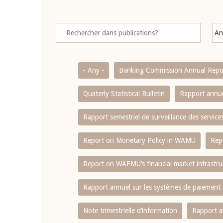
- Any -
Banking Commission Annual Repo
Quaterly Statistical Bulletin
Rapport annue
Rapport semestriel de surveillance des servic
Report on Monetary Policy in WAMU
Rep
Report on WAEMU’s financial market infrastru
Rapport annuel sur les systèmes de paiement
Note trimestrielle d‘information
Rapport a