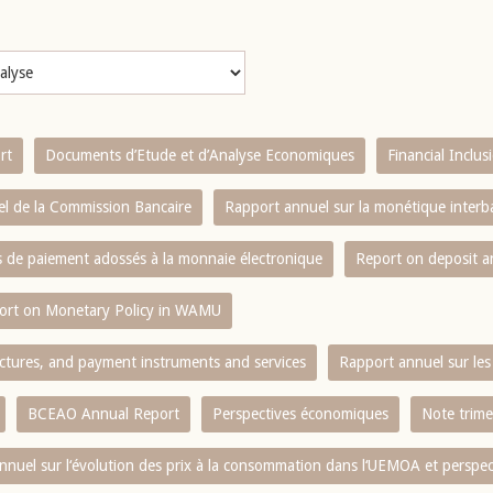
rt
Documents d’Etude et d’Analyse Economiques
Financial Inclu
l de la Commission Bancaire
Rapport annuel sur la monétique inter
es de paiement adossés à la monnaie électronique
Report on deposit 
ort on Monetary Policy in WAMU
ctures, and payment instruments and services
Rapport annuel sur les 
BCEAO Annual Report
Perspectives économiques
Note trime
nnuel sur l‘évolution des prix à la consommation dans l‘UEMOA et perspec