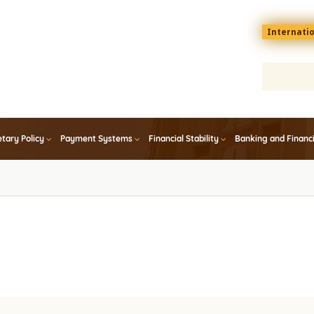
Menu
Internati
top
En
tary Policy
Payment Systems
Financial Stability
Banking and Financ