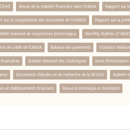
 BCEAO
Revue de la stabilité financière dans l‘UMOA
Rapport sur l
t sur la compétitivité des économies de l‘UEMOA
Rapport sur la poli
lletin mensuel de conjoncture (interrompu)
Monthly Bulletin of WAE
ents de crédit de l‘UMOA
Balance des paiements
Statistics Yearbo
 financières
Bulletin Mensuel des Statistiques
Note d’information
nance
Documents d’études et de recherche de la BCEAO
Bulletin t
s et établissements financiers
Revue économique et monétaire