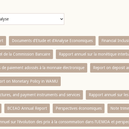
rt
Documents d’Etude et d’Analyse Economiques
Financial Inclu
l de la Commission Bancaire
Rapport annuel sur la monétique inter
es de paiement adossés à la monnaie électronique
Report on deposit 
ort on Monetary Policy in WAMU
ctures, and payment instruments and services
Rapport annuel sur les 
BCEAO Annual Report
Perspectives économiques
Note trime
nnuel sur l‘évolution des prix à la consommation dans l‘UEMOA et perspec