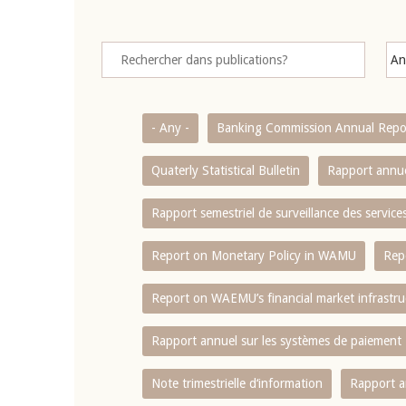
- Any -
Banking Commission Annual Repo
Quaterly Statistical Bulletin
Rapport annue
Rapport semestriel de surveillance des servic
Report on Monetary Policy in WAMU
Rep
Report on WAEMU’s financial market infrastru
Rapport annuel sur les systèmes de paiement
Note trimestrielle d‘information
Rapport a