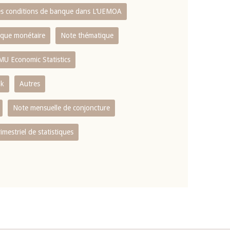
es conditions de banque dans L‘UEMOA
tique monétaire
Note thématique
MU Economic Statistics
ok
Autres
Note mensuelle de conjoncture
rimestriel de statistiques