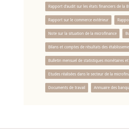
Rapport d‘audit sur les états financiers de la
Rapport sur le commerce extérieur
Rappor
Note sur la situation de la microfinance
Bu
Bilans et comptes de résultats des établissem
Bulletin mensuel de statistiques monétaires et
Etudes réalisées dans le secteur de la microfi
Documents de travail
Annuaire des banque