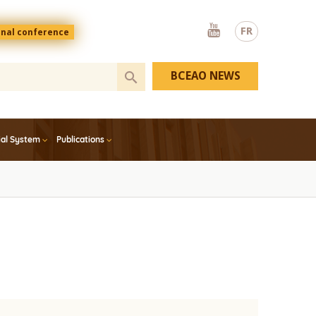
Youtube
FR
onal conference
BCEAO NEWS
ial System
Publications