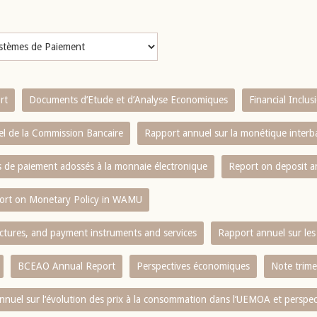
rt
Documents d’Etude et d’Analyse Economiques
Financial Inclu
l de la Commission Bancaire
Rapport annuel sur la monétique inter
es de paiement adossés à la monnaie électronique
Report on deposit 
ort on Monetary Policy in WAMU
ctures, and payment instruments and services
Rapport annuel sur les 
BCEAO Annual Report
Perspectives économiques
Note trime
nnuel sur l‘évolution des prix à la consommation dans l‘UEMOA et perspec