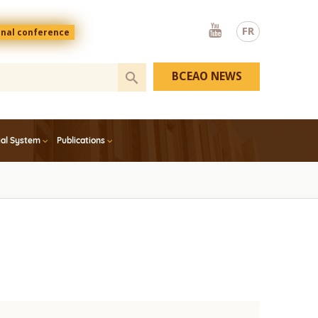
Youtube
FR
onal conference
BCEAO NEWS
ial System
Publications