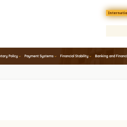
Menu
Internati
top
En
tary Policy
Payment Systems
Financial Stability
Banking and Financ