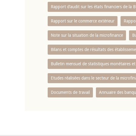
Rapport d‘audit sur les états financiers de la
Rapport sur le commerce extérieur
Rappor
Note sur la situation de la microfinance
Bu
Bilans et comptes de résultats des établissem
Bulletin mensuel de statistiques monétaires et
Etudes réalisées dans le secteur de la microfi
Documents de travail
Annuaire des banque