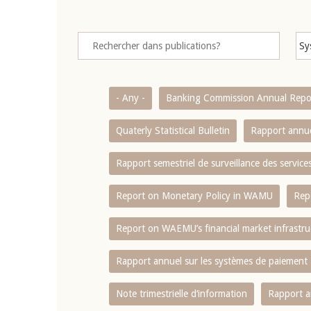
- Any -
Banking Commission Annual Repo
Quaterly Statistical Bulletin
Rapport annue
Rapport semestriel de surveillance des servic
Report on Monetary Policy in WAMU
Rep
Report on WAEMU’s financial market infrastru
Rapport annuel sur les systèmes de paiement
Note trimestrielle d‘information
Rapport a