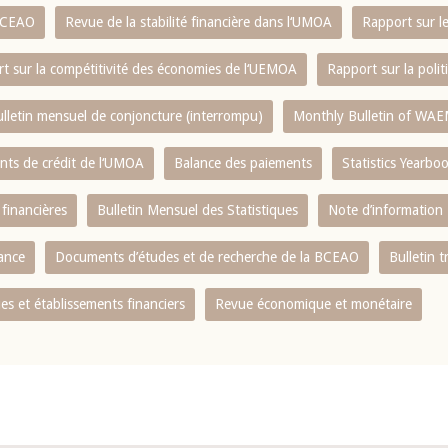
 BCEAO
Revue de la stabilité financière dans l‘UMOA
Rapport sur l
t sur la compétitivité des économies de l‘UEMOA
Rapport sur la poli
lletin mensuel de conjoncture (interrompu)
Monthly Bulletin of WAE
ents de crédit de l‘UMOA
Balance des paiements
Statistics Yearbo
 financières
Bulletin Mensuel des Statistiques
Note d’information
nance
Documents d’études et de recherche de la BCEAO
Bulletin t
s et établissements financiers
Revue économique et monétaire