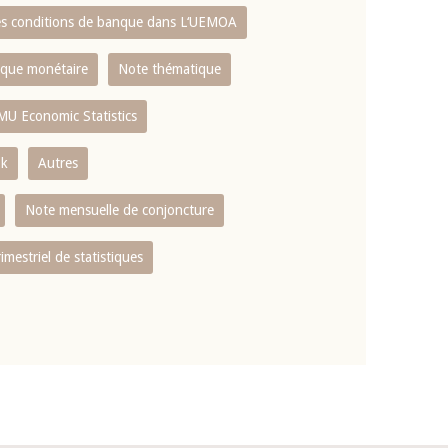
es conditions de banque dans L‘UEMOA
tique monétaire
Note thématique
MU Economic Statistics
ok
Autres
Note mensuelle de conjoncture
rimestriel de statistiques