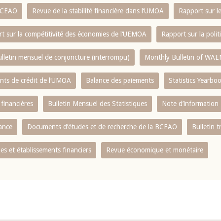
 BCEAO
Revue de la stabilité financière dans l‘UMOA
Rapport sur l
t sur la compétitivité des économies de l‘UEMOA
Rapport sur la poli
lletin mensuel de conjoncture (interrompu)
Monthly Bulletin of WAE
ents de crédit de l‘UMOA
Balance des paiements
Statistics Yearbo
 financières
Bulletin Mensuel des Statistiques
Note d’information
nance
Documents d’études et de recherche de la BCEAO
Bulletin t
s et établissements financiers
Revue économique et monétaire