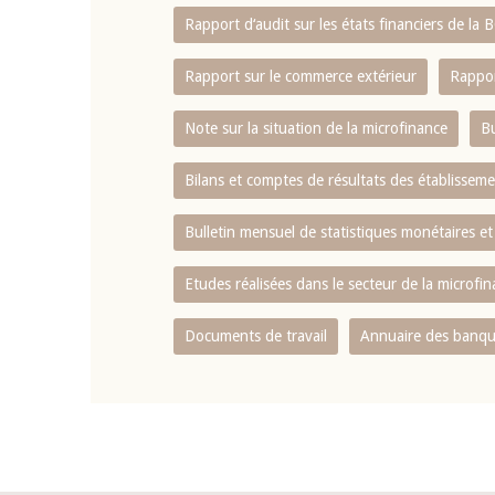
Rapport d‘audit sur les états financiers de la
Rapport sur le commerce extérieur
Rappor
Note sur la situation de la microfinance
Bu
Bilans et comptes de résultats des établissem
Bulletin mensuel de statistiques monétaires et
Etudes réalisées dans le secteur de la microfi
Documents de travail
Annuaire des banque