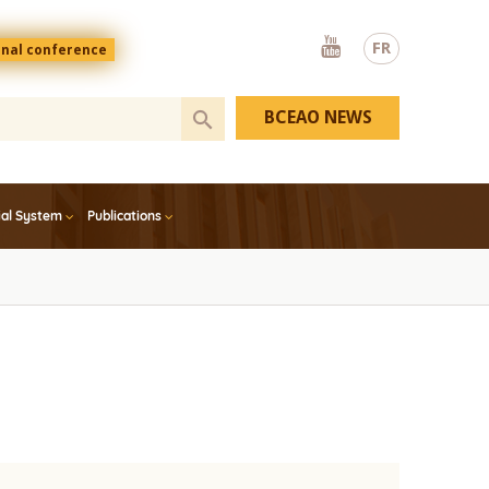
Youtube
FR
onal conference
BCEAO NEWS
ial System
Publications