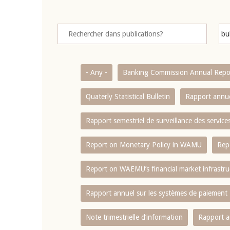
- Any -
Banking Commission Annual Repo
Quaterly Statistical Bulletin
Rapport annue
Rapport semestriel de surveillance des servic
Report on Monetary Policy in WAMU
Rep
Report on WAEMU’s financial market infrastru
Rapport annuel sur les systèmes de paiement
Note trimestrielle d‘information
Rapport a