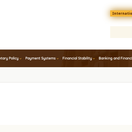
Menu
Internati
top
En
tary Policy
Payment Systems
Financial Stability
Banking and Financ