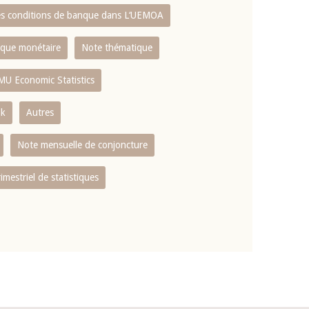
es conditions de banque dans L‘UEMOA
tique monétaire
Note thématique
MU Economic Statistics
ok
Autres
Note mensuelle de conjoncture
rimestriel de statistiques