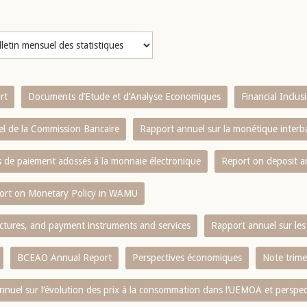
rt
Documents d’Etude et d’Analyse Economiques
Financial Inclu
l de la Commission Bancaire
Rapport annuel sur la monétique inter
es de paiement adossés à la monnaie électronique
Report on deposit 
ort on Monetary Policy in WAMU
ctures, and payment instruments and services
Rapport annuel sur les 
BCEAO Annual Report
Perspectives économiques
Note trime
nnuel sur l‘évolution des prix à la consommation dans l‘UEMOA et perspec