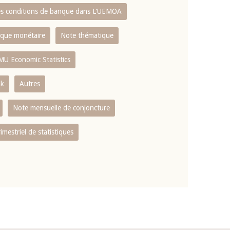
es conditions de banque dans L‘UEMOA
tique monétaire
Note thématique
MU Economic Statistics
ok
Autres
Note mensuelle de conjoncture
rimestriel de statistiques