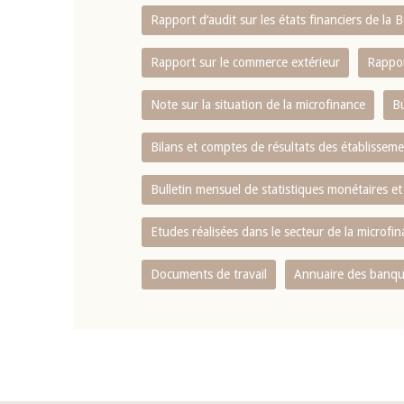
Rapport d‘audit sur les états financiers de la
Rapport sur le commerce extérieur
Rappor
Note sur la situation de la microfinance
Bu
Bilans et comptes de résultats des établissem
Bulletin mensuel de statistiques monétaires et
Etudes réalisées dans le secteur de la microfi
Documents de travail
Annuaire des banque