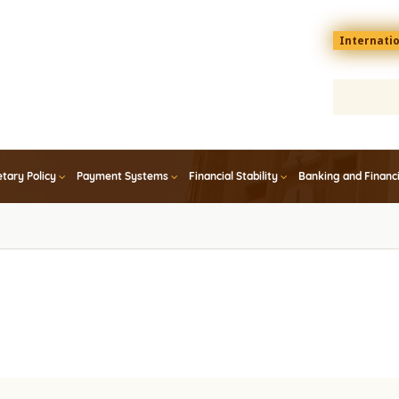
Menu
Internati
top
En
tary Policy
Payment Systems
Financial Stability
Banking and Financ