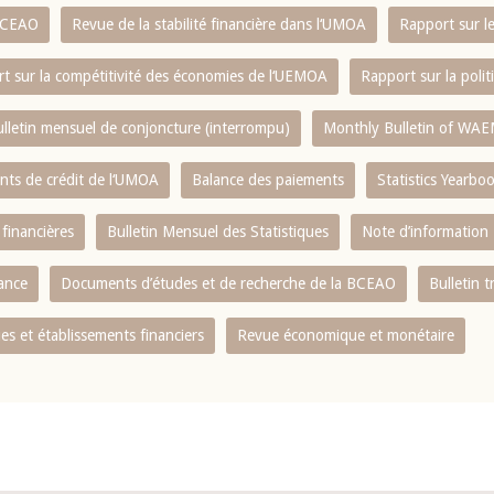
 BCEAO
Revue de la stabilité financière dans l‘UMOA
Rapport sur l
t sur la compétitivité des économies de l‘UEMOA
Rapport sur la poli
lletin mensuel de conjoncture (interrompu)
Monthly Bulletin of WAE
ents de crédit de l‘UMOA
Balance des paiements
Statistics Yearbo
 financières
Bulletin Mensuel des Statistiques
Note d’information
nance
Documents d’études et de recherche de la BCEAO
Bulletin t
s et établissements financiers
Revue économique et monétaire