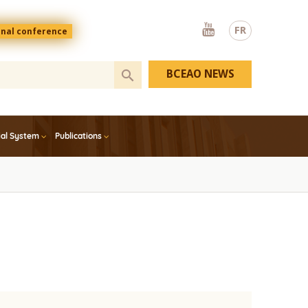
Youtube
FR
onal conference
BCEAO NEWS
ial System
Publications