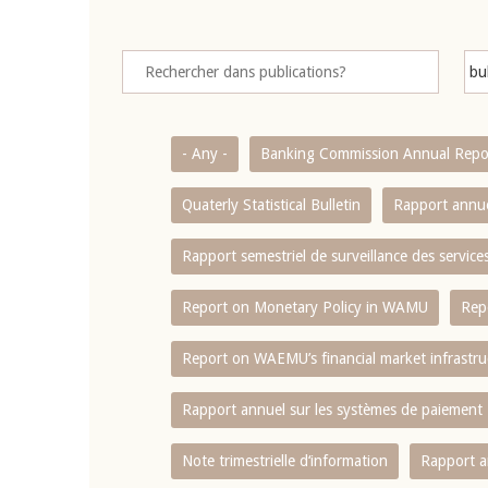
- Any -
Banking Commission Annual Repo
Quaterly Statistical Bulletin
Rapport annue
Rapport semestriel de surveillance des servic
Report on Monetary Policy in WAMU
Rep
Report on WAEMU’s financial market infrastru
Rapport annuel sur les systèmes de paiement
Note trimestrielle d‘information
Rapport a