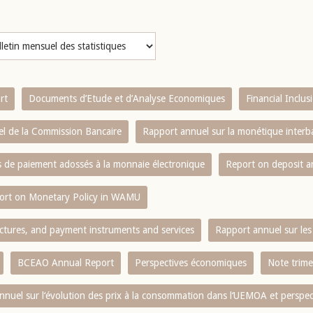
rt
Documents d’Etude et d’Analyse Economiques
Financial Inclu
l de la Commission Bancaire
Rapport annuel sur la monétique inter
es de paiement adossés à la monnaie électronique
Report on deposit 
ort on Monetary Policy in WAMU
ctures, and payment instruments and services
Rapport annuel sur les 
BCEAO Annual Report
Perspectives économiques
Note trime
nnuel sur l‘évolution des prix à la consommation dans l‘UEMOA et perspec