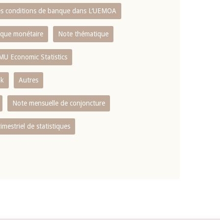
es conditions de banque dans L‘UEMOA
tique monétaire
Note thématique
MU Economic Statistics
ok
Autres
Note mensuelle de conjoncture
rimestriel de statistiques