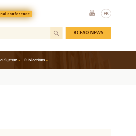
Youtube
FR
onal conference
BCEAO NEWS
ial System
Publications