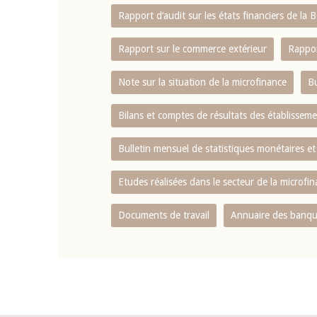
Rapport d‘audit sur les états financiers de la
Rapport sur le commerce extérieur
Rappor
Note sur la situation de la microfinance
Bu
Bilans et comptes de résultats des établissem
Bulletin mensuel de statistiques monétaires et
Etudes réalisées dans le secteur de la microfi
Documents de travail
Annuaire des banque