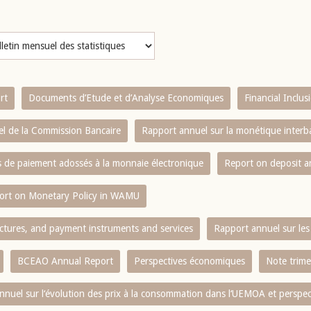
rt
Documents d’Etude et d’Analyse Economiques
Financial Inclu
l de la Commission Bancaire
Rapport annuel sur la monétique inter
es de paiement adossés à la monnaie électronique
Report on deposit 
ort on Monetary Policy in WAMU
ctures, and payment instruments and services
Rapport annuel sur les 
BCEAO Annual Report
Perspectives économiques
Note trime
nnuel sur l‘évolution des prix à la consommation dans l‘UEMOA et perspec