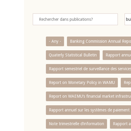
- Any -
Banking Commission Annual Repo
Quaterly Statistical Bulletin
Rapport annue
Rapport semestriel de surveillance des servic
Report on Monetary Policy in WAMU
Rep
Report on WAEMU’s financial market infrastru
Rapport annuel sur les systèmes de paiement
Note trimestrielle d‘information
Rapport a