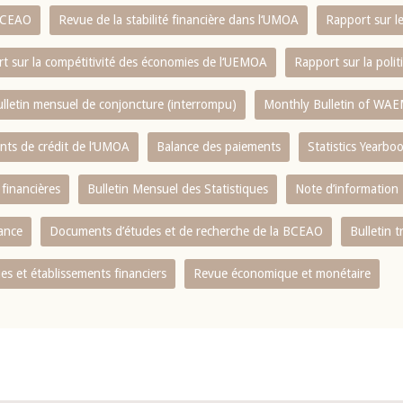
 BCEAO
Revue de la stabilité financière dans l‘UMOA
Rapport sur l
t sur la compétitivité des économies de l‘UEMOA
Rapport sur la poli
lletin mensuel de conjoncture (interrompu)
Monthly Bulletin of WAE
ents de crédit de l‘UMOA
Balance des paiements
Statistics Yearbo
 financières
Bulletin Mensuel des Statistiques
Note d’information
nance
Documents d’études et de recherche de la BCEAO
Bulletin t
s et établissements financiers
Revue économique et monétaire