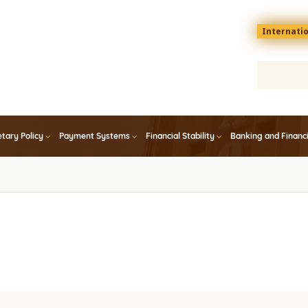
Menu
Internati
top
En
tary Policy
Payment Systems
Financial Stability
Banking and Financ