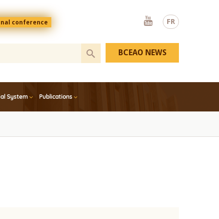
Youtube
FR
onal conference
BCEAO NEWS
ial System
Publications