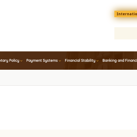
Menu
Internati
top
En
tary Policy
Payment Systems
Financial Stability
Banking and Financ