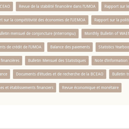
 BCEAO
Revue de la stabilité financière dans l‘UMOA
Rapport sur l
t sur la compétitivité des économies de l‘UEMOA
Rapport sur la poli
lletin mensuel de conjoncture (interrompu)
Monthly Bulletin of WAE
ents de crédit de l‘UMOA
Balance des paiements
Statistics Yearbo
 financières
Bulletin Mensuel des Statistiques
Note d’information
nance
Documents d’études et de recherche de la BCEAO
Bulletin t
s et établissements financiers
Revue économique et monétaire