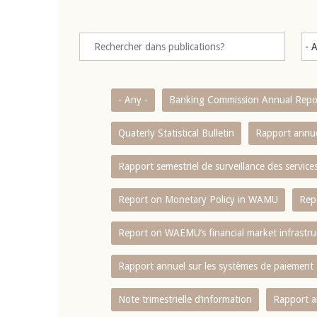
- Any -
Banking Commission Annual Repo
Quaterly Statistical Bulletin
Rapport annue
Rapport semestriel de surveillance des servic
Report on Monetary Policy in WAMU
Rep
Report on WAEMU’s financial market infrastru
Rapport annuel sur les systèmes de paiement
Note trimestrielle d‘information
Rapport a