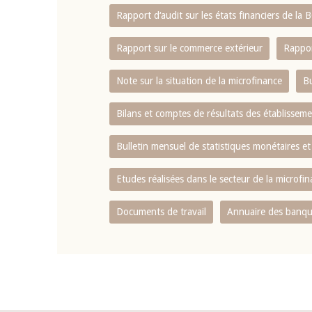
Rapport d‘audit sur les états financiers de la
Rapport sur le commerce extérieur
Rappor
Note sur la situation de la microfinance
Bu
Bilans et comptes de résultats des établissem
Bulletin mensuel de statistiques monétaires et
Etudes réalisées dans le secteur de la microfi
Documents de travail
Annuaire des banque