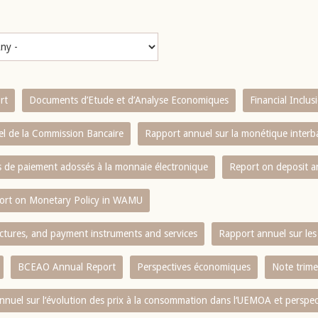
rt
Documents d’Etude et d’Analyse Economiques
Financial Inclu
l de la Commission Bancaire
Rapport annuel sur la monétique inter
es de paiement adossés à la monnaie électronique
Report on deposit 
ort on Monetary Policy in WAMU
ctures, and payment instruments and services
Rapport annuel sur les 
BCEAO Annual Report
Perspectives économiques
Note trime
nnuel sur l‘évolution des prix à la consommation dans l‘UEMOA et perspec