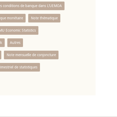
es conditions de banque dans L‘UEMOA
tique monétaire
Note thématique
MU Economic Statistics
ok
Autres
Note mensuelle de conjoncture
rimestriel de statistiques