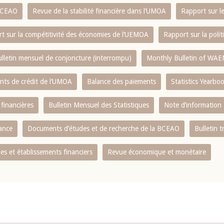
 BCEAO
Revue de la stabilité financière dans l‘UMOA
Rapport sur l
t sur la compétitivité des économies de l‘UEMOA
Rapport sur la poli
lletin mensuel de conjoncture (interrompu)
Monthly Bulletin of WAE
ents de crédit de l‘UMOA
Balance des paiements
Statistics Yearbo
 financières
Bulletin Mensuel des Statistiques
Note d’information
nance
Documents d’études et de recherche de la BCEAO
Bulletin t
s et établissements financiers
Revue économique et monétaire