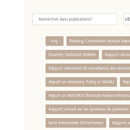
- Any -
Banking Commission Annual Repo
Quaterly Statistical Bulletin
Rapport annue
Rapport semestriel de surveillance des servic
Report on Monetary Policy in WAMU
Rep
Report on WAEMU’s financial market infrastru
Rapport annuel sur les systèmes de paiement
Note trimestrielle d‘information
Rapport a