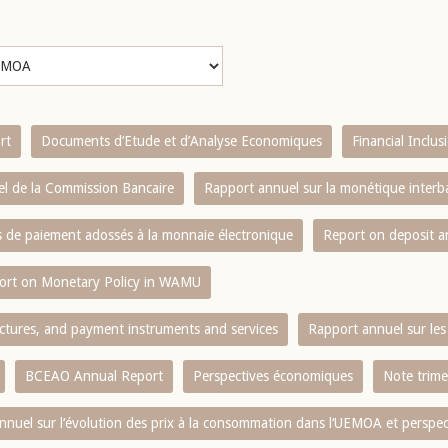
rt
Documents d’Etude et d’Analyse Economiques
Financial Inclu
l de la Commission Bancaire
Rapport annuel sur la monétique inter
es de paiement adossés à la monnaie électronique
Report on deposit 
ort on Monetary Policy in WAMU
ctures, and payment instruments and services
Rapport annuel sur les 
BCEAO Annual Report
Perspectives économiques
Note trime
nnuel sur l‘évolution des prix à la consommation dans l‘UEMOA et perspec