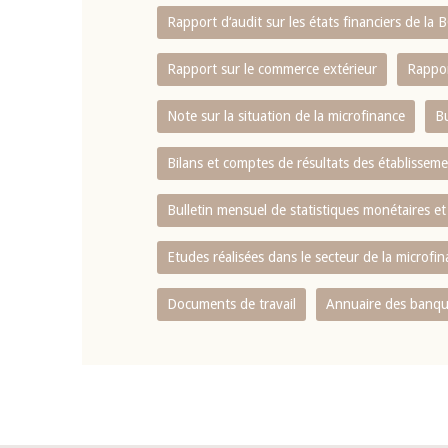
Rapport d‘audit sur les états financiers de la
Rapport sur le commerce extérieur
Rappor
Note sur la situation de la microfinance
Bu
Bilans et comptes de résultats des établissem
Bulletin mensuel de statistiques monétaires et
Etudes réalisées dans le secteur de la microfi
Documents de travail
Annuaire des banque