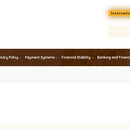
Menu
Internati
top
En
tary Policy
Payment Systems
Financial Stability
Banking and Financ