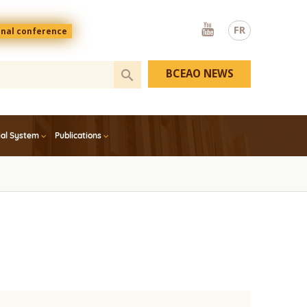
Youtube
FR
onal conference
BCEAO NEWS
ial System
Publications