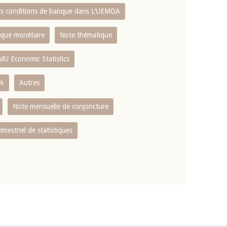
es conditions de banque dans L‘UEMOA
tique monétaire
Note thématique
MU Economic Statistics
ok
Autres
Note mensuelle de conjoncture
rimestriel de statistiques