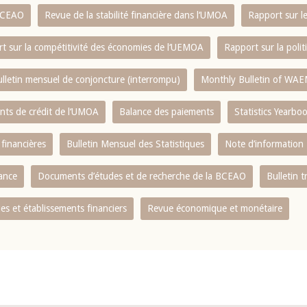
 BCEAO
Revue de la stabilité financière dans l‘UMOA
Rapport sur l
t sur la compétitivité des économies de l‘UEMOA
Rapport sur la poli
lletin mensuel de conjoncture (interrompu)
Monthly Bulletin of WAE
ents de crédit de l‘UMOA
Balance des paiements
Statistics Yearbo
 financières
Bulletin Mensuel des Statistiques
Note d’information
nance
Documents d’études et de recherche de la BCEAO
Bulletin t
s et établissements financiers
Revue économique et monétaire