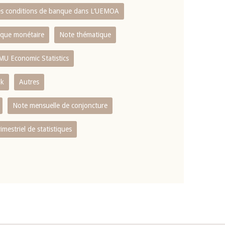
es conditions de banque dans L‘UEMOA
tique monétaire
Note thématique
MU Economic Statistics
ok
Autres
Note mensuelle de conjoncture
rimestriel de statistiques