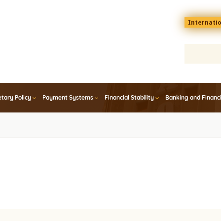
Menu
Internati
top
En
tary Policy
Payment Systems
Financial Stability
Banking and Financ