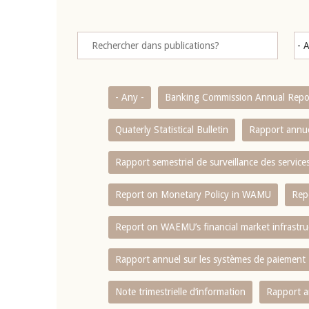
- Any -
Banking Commission Annual Repo
Quaterly Statistical Bulletin
Rapport annue
Rapport semestriel de surveillance des servic
Report on Monetary Policy in WAMU
Rep
Report on WAEMU’s financial market infrastru
Rapport annuel sur les systèmes de paiement
Note trimestrielle d‘information
Rapport a