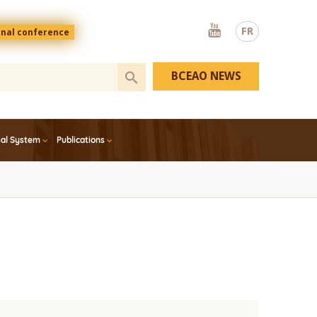
Youtube
FR
onal conference
BCEAO NEWS
ial System
Publications