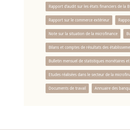
Rapport d‘audit sur les états financiers de la
Rapport sur le commerce extérieur
Rappor
Note sur la situation de la microfinance
Bu
Bilans et comptes de résultats des établissem
Bulletin mensuel de statistiques monétaires et
Etudes réalisées dans le secteur de la microfi
Documents de travail
Annuaire des banque