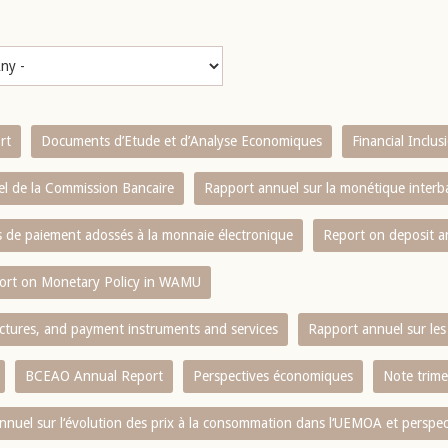
rt
Documents d’Etude et d’Analyse Economiques
Financial Inclu
l de la Commission Bancaire
Rapport annuel sur la monétique inter
es de paiement adossés à la monnaie électronique
Report on deposit 
ort on Monetary Policy in WAMU
ctures, and payment instruments and services
Rapport annuel sur les 
BCEAO Annual Report
Perspectives économiques
Note trime
nnuel sur l‘évolution des prix à la consommation dans l‘UEMOA et perspec