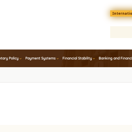
Menu
Internati
top
En
tary Policy
Payment Systems
Financial Stability
Banking and Financ