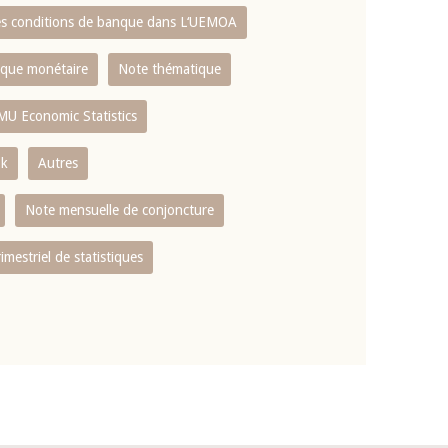
es conditions de banque dans L‘UEMOA
tique monétaire
Note thématique
MU Economic Statistics
ok
Autres
Note mensuelle de conjoncture
rimestriel de statistiques