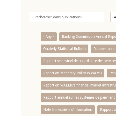
- Any -
Banking Commission Annual Repo
Quaterly Statistical Bulletin
Rapport annue
Rapport semestriel de surveillance des servic
Report on Monetary Policy in WAMU
Rep
Report on WAEMU’s financial market infrastru
Rapport annuel sur les systèmes de paiement
Note trimestrielle d‘information
Rapport a