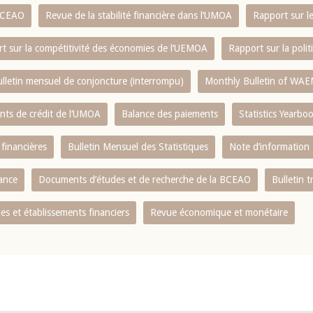
 BCEAO
Revue de la stabilité financière dans l‘UMOA
Rapport sur l
t sur la compétitivité des économies de l‘UEMOA
Rapport sur la poli
lletin mensuel de conjoncture (interrompu)
Monthly Bulletin of WAE
ents de crédit de l‘UMOA
Balance des paiements
Statistics Yearbo
 financières
Bulletin Mensuel des Statistiques
Note d’information
nance
Documents d’études et de recherche de la BCEAO
Bulletin t
s et établissements financiers
Revue économique et monétaire