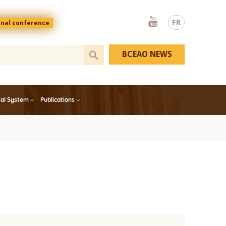
Youtube
FR
onal conference
BCEAO NEWS
ial System
Publications