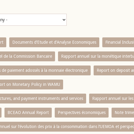
rt
Documents d’Etude et d’Analyse Economiques
Financial Inclu
l de la Commission Bancaire
Rapport annuel sur la monétique inter
es de paiement adossés à la monnaie électronique
Report on deposit 
ort on Monetary Policy in WAMU
ctures, and payment instruments and services
Rapport annuel sur les 
BCEAO Annual Report
Perspectives économiques
Note trime
nnuel sur l‘évolution des prix à la consommation dans l‘UEMOA et perspec