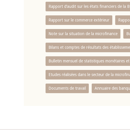
Rapport d‘audit sur les états financiers de la
Rapport sur le commerce extérieur
Rappor
Note sur la situation de la microfinance
Bu
Bilans et comptes de résultats des établissem
Bulletin mensuel de statistiques monétaires et
Etudes réalisées dans le secteur de la microfi
Documents de travail
Annuaire des banque