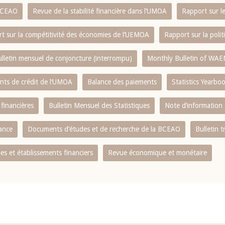
 BCEAO
Revue de la stabilité financière dans l‘UMOA
Rapport sur l
t sur la compétitivité des économies de l‘UEMOA
Rapport sur la poli
lletin mensuel de conjoncture (interrompu)
Monthly Bulletin of WAE
ents de crédit de l‘UMOA
Balance des paiements
Statistics Yearbo
 financières
Bulletin Mensuel des Statistiques
Note d’information
nance
Documents d’études et de recherche de la BCEAO
Bulletin t
s et établissements financiers
Revue économique et monétaire