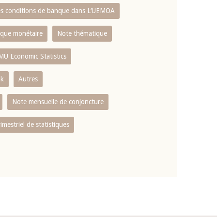
es conditions de banque dans L‘UEMOA
tique monétaire
Note thématique
MU Economic Statistics
ok
Autres
Note mensuelle de conjoncture
rimestriel de statistiques