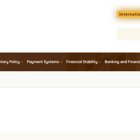
Menu
Internati
top
En
tary Policy
Payment Systems
Financial Stability
Banking and Financ