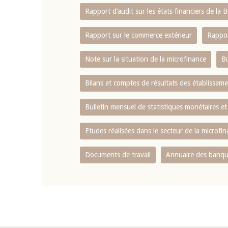
Rapport d‘audit sur les états financiers de la
Rapport sur le commerce extérieur
Rappor
Note sur la situation de la microfinance
Bu
Bilans et comptes de résultats des établissem
Bulletin mensuel de statistiques monétaires et
Etudes réalisées dans le secteur de la microfi
Documents de travail
Annuaire des banque