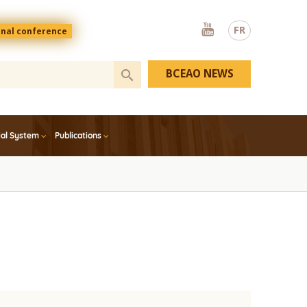
Youtube
FR
onal conference
BCEAO NEWS
ial System
Publications