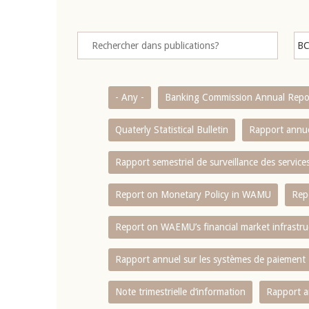
- Any -
Banking Commission Annual Repo
Quaterly Statistical Bulletin
Rapport annue
Rapport semestriel de surveillance des servic
Report on Monetary Policy in WAMU
Rep
Report on WAEMU’s financial market infrastru
Rapport annuel sur les systèmes de paiement
Note trimestrielle d‘information
Rapport a