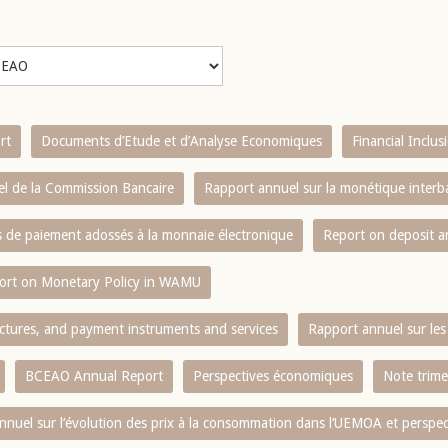
rt
Documents d’Etude et d’Analyse Economiques
Financial Inclu
l de la Commission Bancaire
Rapport annuel sur la monétique inter
es de paiement adossés à la monnaie électronique
Report on deposit 
ort on Monetary Policy in WAMU
ctures, and payment instruments and services
Rapport annuel sur les 
BCEAO Annual Report
Perspectives économiques
Note trime
nnuel sur l‘évolution des prix à la consommation dans l‘UEMOA et perspec