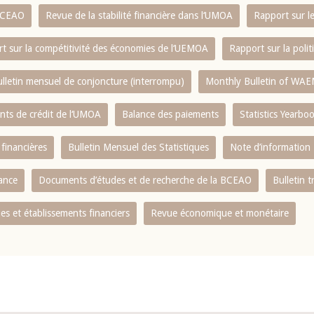
 BCEAO
Revue de la stabilité financière dans l‘UMOA
Rapport sur l
t sur la compétitivité des économies de l‘UEMOA
Rapport sur la poli
lletin mensuel de conjoncture (interrompu)
Monthly Bulletin of WAE
ents de crédit de l‘UMOA
Balance des paiements
Statistics Yearbo
 financières
Bulletin Mensuel des Statistiques
Note d’information
nance
Documents d’études et de recherche de la BCEAO
Bulletin t
s et établissements financiers
Revue économique et monétaire