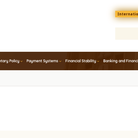
Menu
Internati
top
En
tary Policy
Payment Systems
Financial Stability
Banking and Financ