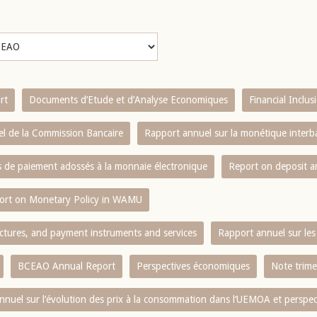
rt
Documents d’Etude et d’Analyse Economiques
Financial Inclu
l de la Commission Bancaire
Rapport annuel sur la monétique inter
es de paiement adossés à la monnaie électronique
Report on deposit 
ort on Monetary Policy in WAMU
ctures, and payment instruments and services
Rapport annuel sur les 
BCEAO Annual Report
Perspectives économiques
Note trime
nnuel sur l‘évolution des prix à la consommation dans l‘UEMOA et perspec