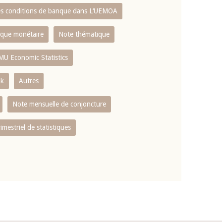
es conditions de banque dans L‘UEMOA
tique monétaire
Note thématique
MU Economic Statistics
ok
Autres
Note mensuelle de conjoncture
rimestriel de statistiques