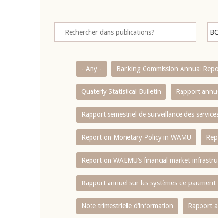
- Any -
Banking Commission Annual Repo
Quaterly Statistical Bulletin
Rapport annue
Rapport semestriel de surveillance des servic
Report on Monetary Policy in WAMU
Rep
Report on WAEMU’s financial market infrastru
Rapport annuel sur les systèmes de paiement
Note trimestrielle d‘information
Rapport a