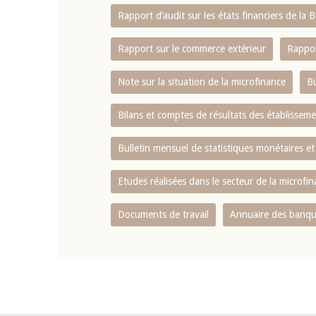
Rapport d‘audit sur les états financiers de la
Rapport sur le commerce extérieur
Rappor
Note sur la situation de la microfinance
Bu
Bilans et comptes de résultats des établissem
Bulletin mensuel de statistiques monétaires et
Etudes réalisées dans le secteur de la microfi
Documents de travail
Annuaire des banque