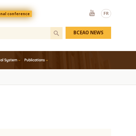
Youtube
FR
onal conference
BCEAO NEWS
ial System
Publications