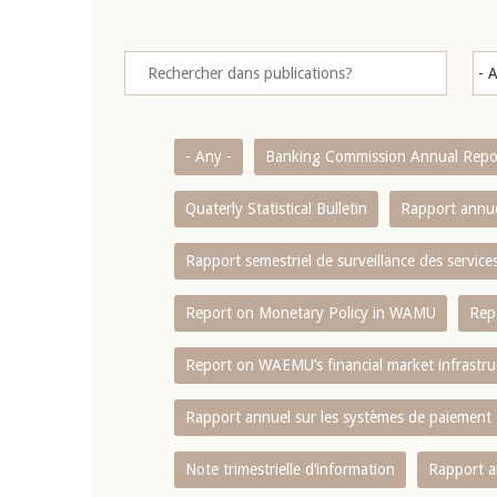
- Any -
Banking Commission Annual Repo
Quaterly Statistical Bulletin
Rapport annue
Rapport semestriel de surveillance des servic
Report on Monetary Policy in WAMU
Rep
Report on WAEMU’s financial market infrastru
Rapport annuel sur les systèmes de paiement
Note trimestrielle d‘information
Rapport a