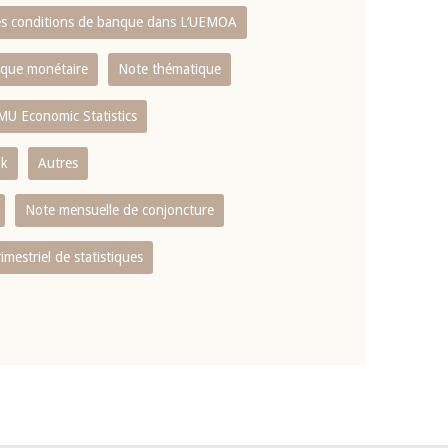
es conditions de banque dans L‘UEMOA
tique monétaire
Note thématique
MU Economic Statistics
ok
Autres
Note mensuelle de conjoncture
rimestriel de statistiques