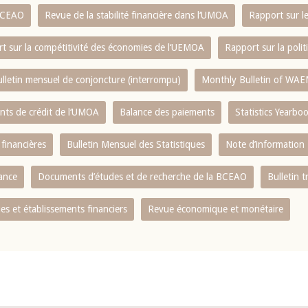
 BCEAO
Revue de la stabilité financière dans l‘UMOA
Rapport sur l
t sur la compétitivité des économies de l‘UEMOA
Rapport sur la poli
lletin mensuel de conjoncture (interrompu)
Monthly Bulletin of WAE
ents de crédit de l‘UMOA
Balance des paiements
Statistics Yearbo
 financières
Bulletin Mensuel des Statistiques
Note d’information
nance
Documents d’études et de recherche de la BCEAO
Bulletin t
s et établissements financiers
Revue économique et monétaire