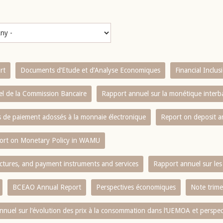
rt
Documents d’Etude et d’Analyse Economiques
Financial Inclu
l de la Commission Bancaire
Rapport annuel sur la monétique inter
es de paiement adossés à la monnaie électronique
Report on deposit 
ort on Monetary Policy in WAMU
ctures, and payment instruments and services
Rapport annuel sur les 
BCEAO Annual Report
Perspectives économiques
Note trime
nnuel sur l‘évolution des prix à la consommation dans l‘UEMOA et perspec