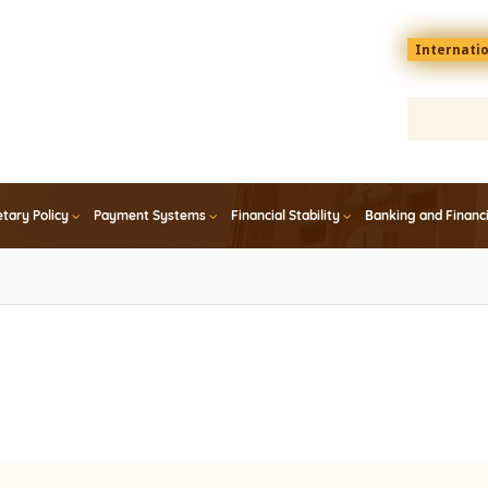
Menu
Internati
top
En
tary Policy
Payment Systems
Financial Stability
Banking and Financ