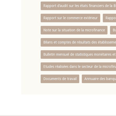
Rapport d‘audit sur les états financiers de la
Rapport sur le commerce extérieur
Rappor
Note sur la situation de la microfinance
Bu
Bilans et comptes de résultats des établissem
Bulletin mensuel de statistiques monétaires et
Etudes réalisées dans le secteur de la microfi
Documents de travail
Annuaire des banque