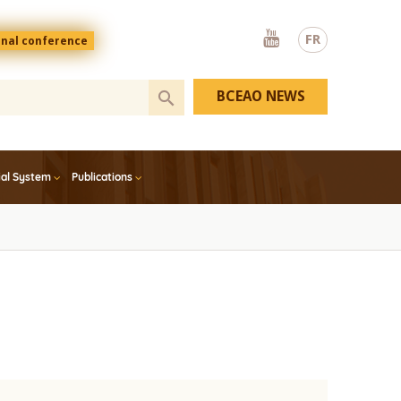
Youtube
FR
onal conference
BCEAO NEWS
ial System
Publications