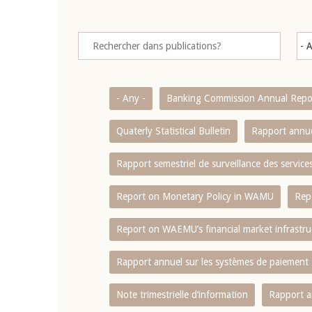
- Any -
Banking Commission Annual Repo
Quaterly Statistical Bulletin
Rapport annue
Rapport semestriel de surveillance des servic
Report on Monetary Policy in WAMU
Rep
Report on WAEMU’s financial market infrastru
Rapport annuel sur les systèmes de paiement
Note trimestrielle d‘information
Rapport a