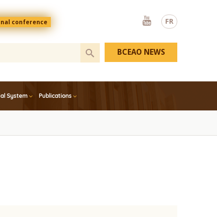
Youtube
FR
onal conference
BCEAO NEWS
ial System
Publications