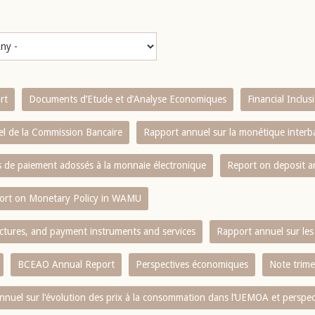
rt
Documents d’Etude et d’Analyse Economiques
Financial Inclu
l de la Commission Bancaire
Rapport annuel sur la monétique inter
es de paiement adossés à la monnaie électronique
Report on deposit 
ort on Monetary Policy in WAMU
ctures, and payment instruments and services
Rapport annuel sur les 
BCEAO Annual Report
Perspectives économiques
Note trime
nnuel sur l‘évolution des prix à la consommation dans l‘UEMOA et perspec