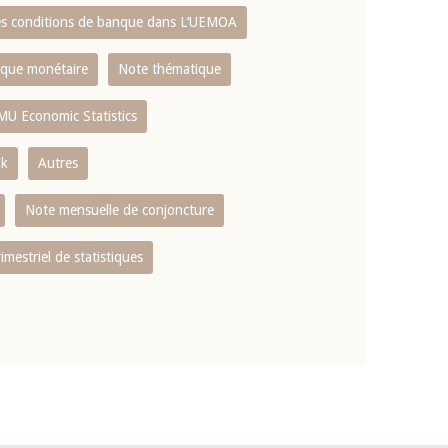
es conditions de banque dans L‘UEMOA
tique monétaire
Note thématique
MU Economic Statistics
ok
Autres
Note mensuelle de conjoncture
rimestriel de statistiques