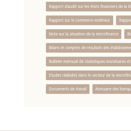
Rapport d‘audit sur les états financiers de la
Rapport sur le commerce extérieur
Rappor
Note sur la situation de la microfinance
Bu
Bilans et comptes de résultats des établissem
Bulletin mensuel de statistiques monétaires et
Etudes réalisées dans le secteur de la microfi
Documents de travail
Annuaire des banque