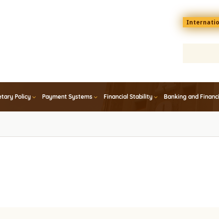
Menu
Internati
top
En
tary Policy
Payment Systems
Financial Stability
Banking and Financ