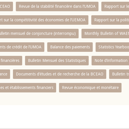
 BCEAO
Revue de la stabilité financière dans l‘UMOA
Rapport sur l
t sur la compétitivité des économies de l‘UEMOA
Rapport sur la poli
lletin mensuel de conjoncture (interrompu)
Monthly Bulletin of WAE
ents de crédit de l‘UMOA
Balance des paiements
Statistics Yearbo
 financières
Bulletin Mensuel des Statistiques
Note d’information
nance
Documents d’études et de recherche de la BCEAO
Bulletin t
s et établissements financiers
Revue économique et monétaire