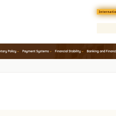
Menu
Internati
top
En
tary Policy
Payment Systems
Financial Stability
Banking and Financ