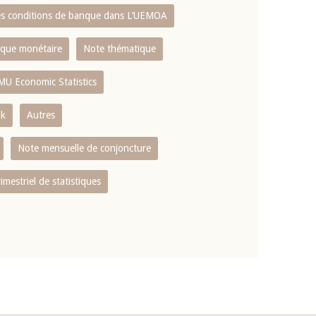
es conditions de banque dans L‘UEMOA
tique monétaire
Note thématique
MU Economic Statistics
ok
Autres
Note mensuelle de conjoncture
rimestriel de statistiques