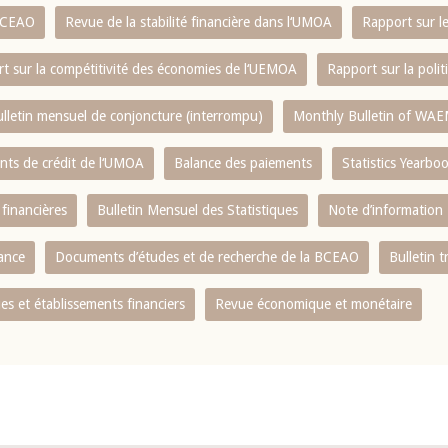
 BCEAO
Revue de la stabilité financière dans l‘UMOA
Rapport sur l
t sur la compétitivité des économies de l‘UEMOA
Rapport sur la poli
lletin mensuel de conjoncture (interrompu)
Monthly Bulletin of WAE
ents de crédit de l‘UMOA
Balance des paiements
Statistics Yearbo
 financières
Bulletin Mensuel des Statistiques
Note d’information
nance
Documents d’études et de recherche de la BCEAO
Bulletin t
s et établissements financiers
Revue économique et monétaire