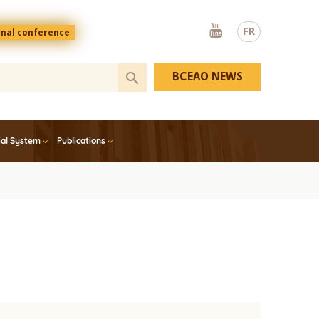
Youtube
FR
onal conference
BCEAO NEWS
ial System
Publications