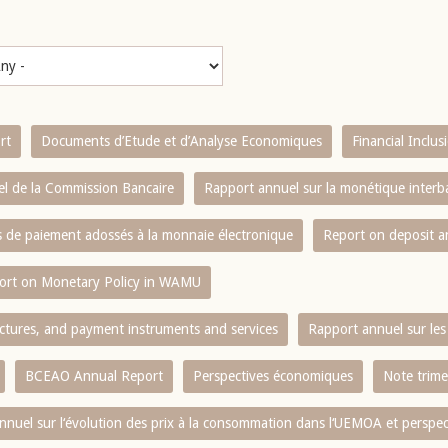
rt
Documents d’Etude et d’Analyse Economiques
Financial Inclu
l de la Commission Bancaire
Rapport annuel sur la monétique inter
es de paiement adossés à la monnaie électronique
Report on deposit 
ort on Monetary Policy in WAMU
ctures, and payment instruments and services
Rapport annuel sur les 
BCEAO Annual Report
Perspectives économiques
Note trime
nnuel sur l‘évolution des prix à la consommation dans l‘UEMOA et perspec