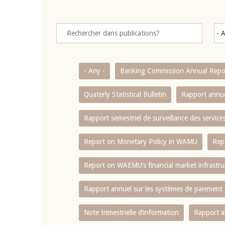
- Any -
Banking Commission Annual Repo
Quaterly Statistical Bulletin
Rapport annue
Rapport semestriel de surveillance des servic
Report on Monetary Policy in WAMU
Rep
Report on WAEMU’s financial market infrastru
Rapport annuel sur les systèmes de paiement
Note trimestrielle d‘information
Rapport a