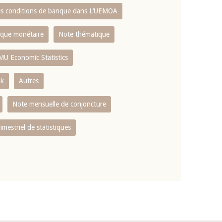
es conditions de banque dans L‘UEMOA
tique monétaire
Note thématique
MU Economic Statistics
ok
Autres
Note mensuelle de conjoncture
rimestriel de statistiques