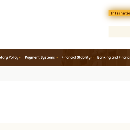
Menu
Internati
top
En
tary Policy
Payment Systems
Financial Stability
Banking and Financ