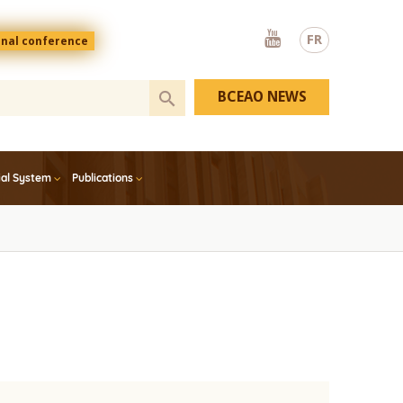
Youtube
FR
onal conference
BCEAO NEWS
ial System
Publications