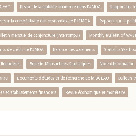
 BCEAO
Revue de la stabilité financière dans l‘UMOA
Rapport sur l
t sur la compétitivité des économies de l‘UEMOA
Rapport sur la poli
lletin mensuel de conjoncture (interrompu)
Monthly Bulletin of WAE
ents de crédit de l‘UMOA
Balance des paiements
Statistics Yearbo
 financières
Bulletin Mensuel des Statistiques
Note d’information
nance
Documents d’études et de recherche de la BCEAO
Bulletin t
s et établissements financiers
Revue économique et monétaire