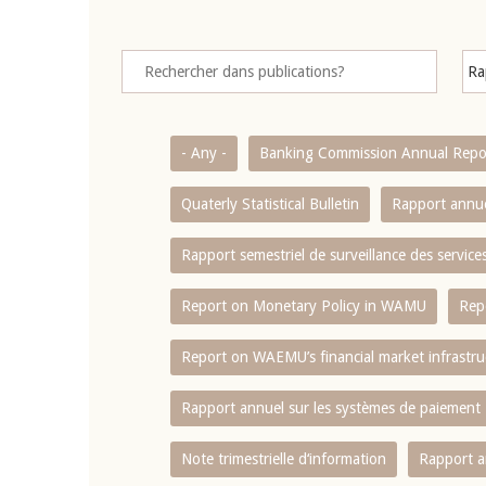
- Any -
Banking Commission Annual Repo
Quaterly Statistical Bulletin
Rapport annue
Rapport semestriel de surveillance des servic
Report on Monetary Policy in WAMU
Rep
Report on WAEMU’s financial market infrastru
Rapport annuel sur les systèmes de paiement
Note trimestrielle d‘information
Rapport a