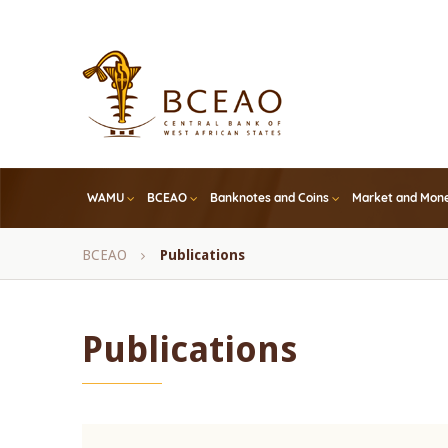
Skip
to
main
content
WAMU
BCEAO
Banknotes and Coins
Market and Mone
Breadcrumb
BCEAO
Publications
Publications