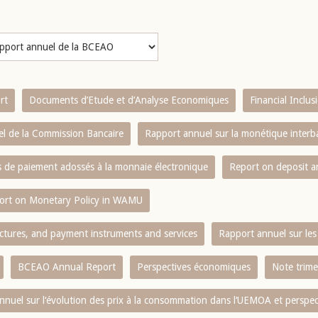
rt
Documents d’Etude et d’Analyse Economiques
Financial Inclu
l de la Commission Bancaire
Rapport annuel sur la monétique inter
es de paiement adossés à la monnaie électronique
Report on deposit 
ort on Monetary Policy in WAMU
ctures, and payment instruments and services
Rapport annuel sur les 
BCEAO Annual Report
Perspectives économiques
Note trime
nnuel sur l‘évolution des prix à la consommation dans l‘UEMOA et perspec