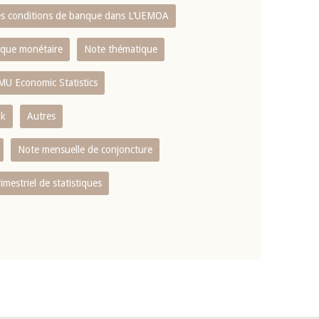
es conditions de banque dans L‘UEMOA
tique monétaire
Note thématique
MU Economic Statistics
ok
Autres
Note mensuelle de conjoncture
rimestriel de statistiques