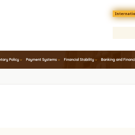
Menu
Internati
top
En
tary Policy
Payment Systems
Financial Stability
Banking and Financ