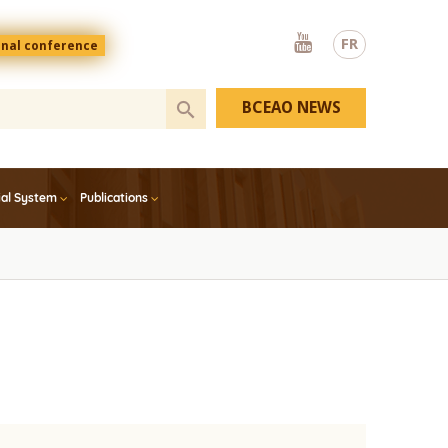
Youtube
FR
onal conference
BCEAO NEWS
ial System
Publications