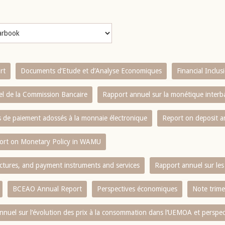
rt
Documents d’Etude et d’Analyse Economiques
Financial Inclu
l de la Commission Bancaire
Rapport annuel sur la monétique inter
es de paiement adossés à la monnaie électronique
Report on deposit 
ort on Monetary Policy in WAMU
ctures, and payment instruments and services
Rapport annuel sur les 
BCEAO Annual Report
Perspectives économiques
Note trime
nnuel sur l‘évolution des prix à la consommation dans l‘UEMOA et perspec