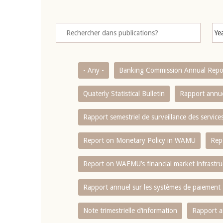
- Any -
Banking Commission Annual Repo
Quaterly Statistical Bulletin
Rapport annue
Rapport semestriel de surveillance des servic
Report on Monetary Policy in WAMU
Rep
Report on WAEMU’s financial market infrastru
Rapport annuel sur les systèmes de paiement
Note trimestrielle d‘information
Rapport a