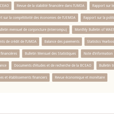
 BCEAO
Revue de la stabilité financière dans l‘UMOA
Rapport sur l
t sur la compétitivité des économies de l‘UEMOA
Rapport sur la poli
lletin mensuel de conjoncture (interrompu)
Monthly Bulletin of WAE
ents de crédit de l‘UMOA
Balance des paiements
Statistics Yearbo
 financières
Bulletin Mensuel des Statistiques
Note d’information
nance
Documents d’études et de recherche de la BCEAO
Bulletin t
s et établissements financiers
Revue économique et monétaire