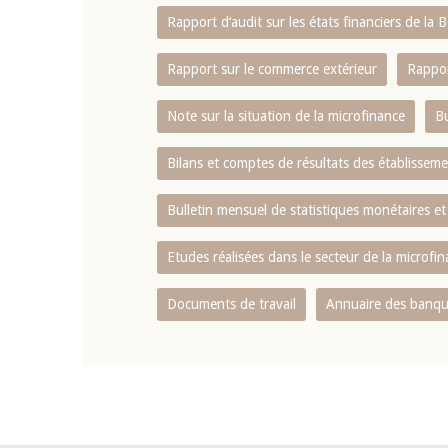
Rapport d‘audit sur les états financiers de la
Rapport sur le commerce extérieur
Rappor
Note sur la situation de la microfinance
Bu
Bilans et comptes de résultats des établissem
Bulletin mensuel de statistiques monétaires et
Etudes réalisées dans le secteur de la microfi
Documents de travail
Annuaire des banque