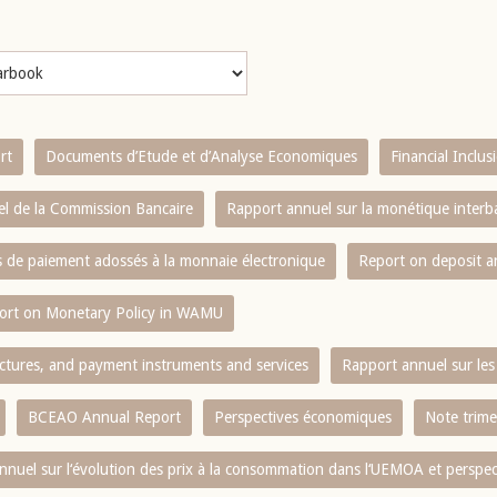
rt
Documents d’Etude et d’Analyse Economiques
Financial Inclu
l de la Commission Bancaire
Rapport annuel sur la monétique inter
es de paiement adossés à la monnaie électronique
Report on deposit 
ort on Monetary Policy in WAMU
ctures, and payment instruments and services
Rapport annuel sur les 
BCEAO Annual Report
Perspectives économiques
Note trime
nnuel sur l‘évolution des prix à la consommation dans l‘UEMOA et perspec