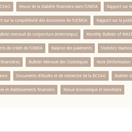
 BCEAO
Revue de la stabilité financière dans l‘UMOA
Rapport sur l
t sur la compétitivité des économies de l‘UEMOA
Rapport sur la poli
lletin mensuel de conjoncture (interrompu)
Monthly Bulletin of WAE
ents de crédit de l‘UMOA
Balance des paiements
Statistics Yearbo
 financières
Bulletin Mensuel des Statistiques
Note d’information
nance
Documents d’études et de recherche de la BCEAO
Bulletin t
s et établissements financiers
Revue économique et monétaire