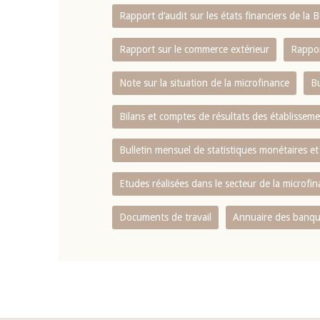
Rapport d‘audit sur les états financiers de la
Rapport sur le commerce extérieur
Rappor
Note sur la situation de la microfinance
Bu
Bilans et comptes de résultats des établissem
Bulletin mensuel de statistiques monétaires et
Etudes réalisées dans le secteur de la microfi
Documents de travail
Annuaire des banque