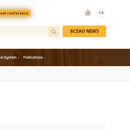
Youtube
FR
onal conference
BCEAO NEWS
ial System
Publications