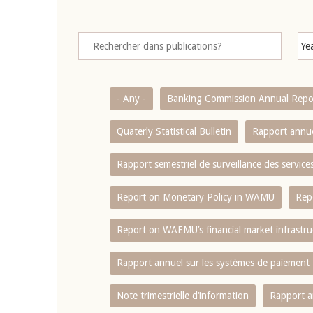
- Any -
Banking Commission Annual Repo
Quaterly Statistical Bulletin
Rapport annue
Rapport semestriel de surveillance des servic
Report on Monetary Policy in WAMU
Rep
Report on WAEMU’s financial market infrastru
Rapport annuel sur les systèmes de paiement
Note trimestrielle d‘information
Rapport a