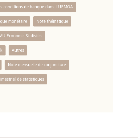
es conditions de banque dans L‘UEMOA
tique monétaire
Note thématique
MU Economic Statistics
ok
Autres
Note mensuelle de conjoncture
rimestriel de statistiques