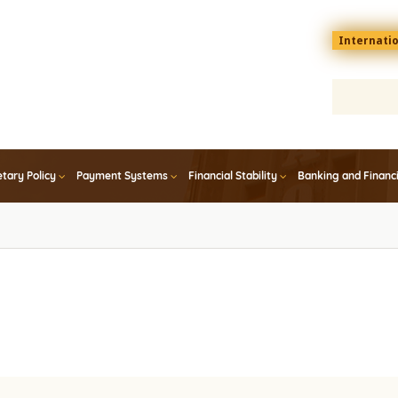
Menu
Internati
top
En
tary Policy
Payment Systems
Financial Stability
Banking and Financ