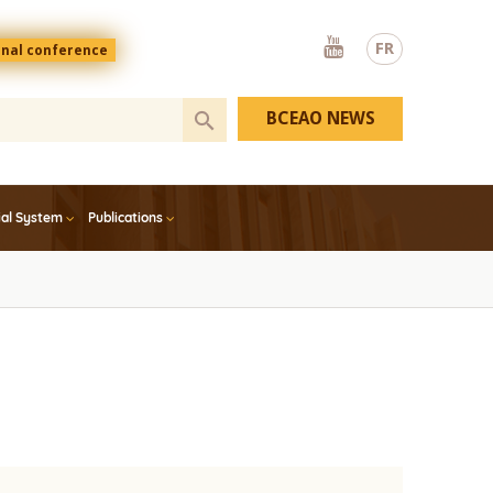
Youtube
FR
onal conference
BCEAO NEWS
ial System
Publications