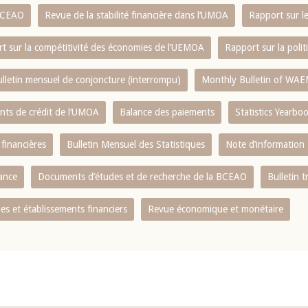
 BCEAO
Revue de la stabilité financière dans l‘UMOA
Rapport sur l
t sur la compétitivité des économies de l‘UEMOA
Rapport sur la poli
lletin mensuel de conjoncture (interrompu)
Monthly Bulletin of WAE
ents de crédit de l‘UMOA
Balance des paiements
Statistics Yearbo
 financières
Bulletin Mensuel des Statistiques
Note d’information
nance
Documents d’études et de recherche de la BCEAO
Bulletin t
s et établissements financiers
Revue économique et monétaire