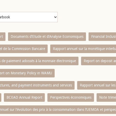
rt
Documents d’Etude et d’Analyse Economiques
Financial Inclu
l de la Commission Bancaire
Rapport annuel sur la monétique inter
es de paiement adossés à la monnaie électronique
Report on deposit 
ort on Monetary Policy in WAMU
ctures, and payment instruments and services
Rapport annuel sur les 
BCEAO Annual Report
Perspectives économiques
Note trime
nnuel sur l‘évolution des prix à la consommation dans l‘UEMOA et perspec