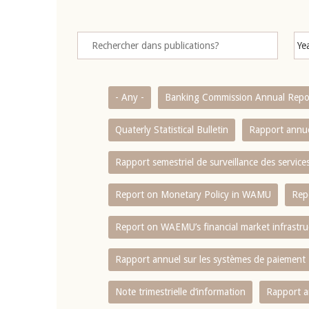
- Any -
Banking Commission Annual Repo
Quaterly Statistical Bulletin
Rapport annue
Rapport semestriel de surveillance des servic
Report on Monetary Policy in WAMU
Rep
Report on WAEMU’s financial market infrastru
Rapport annuel sur les systèmes de paiement
Note trimestrielle d‘information
Rapport a