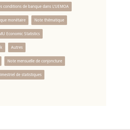
es conditions de banque dans L‘UEMOA
tique monétaire
Note thématique
MU Economic Statistics
ok
Autres
Note mensuelle de conjoncture
rimestriel de statistiques