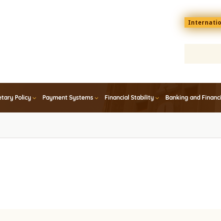
Menu
Internati
top
En
tary Policy
Payment Systems
Financial Stability
Banking and Financ