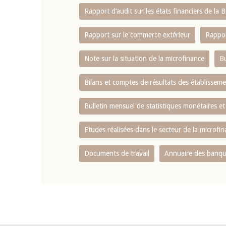
Rapport d‘audit sur les états financiers de la
Rapport sur le commerce extérieur
Rappor
Note sur la situation de la microfinance
Bu
Bilans et comptes de résultats des établissem
Bulletin mensuel de statistiques monétaires et
Etudes réalisées dans le secteur de la microfi
Documents de travail
Annuaire des banque