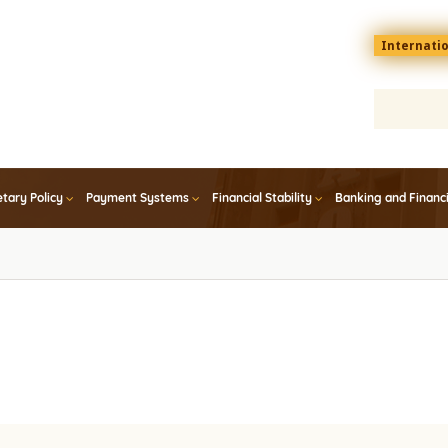
Menu
Internati
top
En
tary Policy
Payment Systems
Financial Stability
Banking and Financ