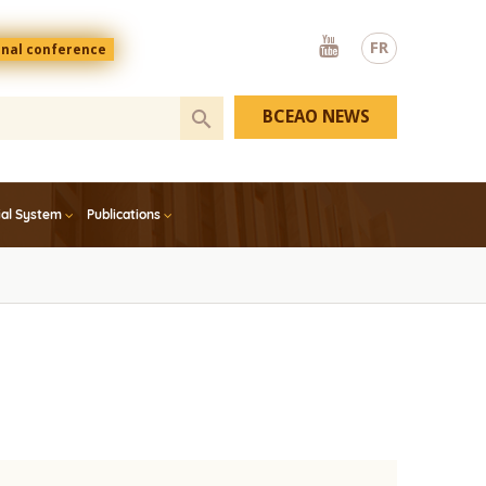
Youtube
FR
onal conference
BCEAO NEWS
ial System
Publications