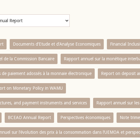
rt
Documents d’Etude et d’Analyse Economiques
Financial Inclu
l de la Commission Bancaire
Rapport annuel sur la monétique inter
es de paiement adossés à la monnaie électronique
Report on deposit 
ort on Monetary Policy in WAMU
ctures, and payment instruments and services
Rapport annuel sur les 
BCEAO Annual Report
Perspectives économiques
Note trime
nnuel sur l‘évolution des prix à la consommation dans l‘UEMOA et perspec