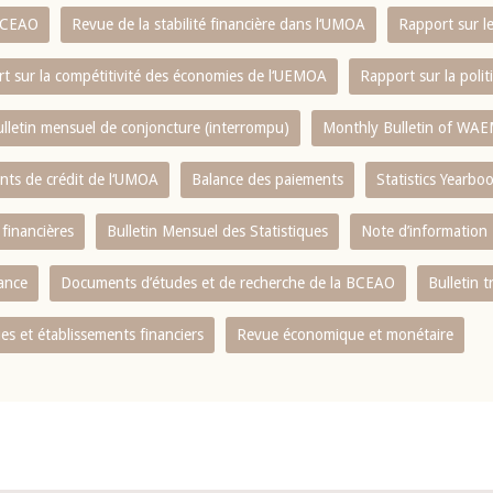
 BCEAO
Revue de la stabilité financière dans l‘UMOA
Rapport sur l
t sur la compétitivité des économies de l‘UEMOA
Rapport sur la poli
lletin mensuel de conjoncture (interrompu)
Monthly Bulletin of WAE
ents de crédit de l‘UMOA
Balance des paiements
Statistics Yearbo
 financières
Bulletin Mensuel des Statistiques
Note d’information
nance
Documents d’études et de recherche de la BCEAO
Bulletin t
s et établissements financiers
Revue économique et monétaire