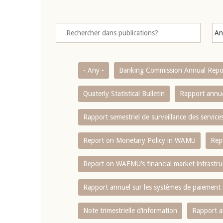
- Any -
Banking Commission Annual Repo
Quaterly Statistical Bulletin
Rapport annue
Rapport semestriel de surveillance des servic
Report on Monetary Policy in WAMU
Rep
Report on WAEMU’s financial market infrastru
Rapport annuel sur les systèmes de paiement
Note trimestrielle d‘information
Rapport a