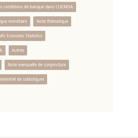
es conditions de banque dans L‘UEMOA
tique monétaire
Note thématique
MU Economic Statistics
ok
Autres
Note mensuelle de conjoncture
rimestriel de statistiques