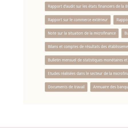
Rapport d‘audit sur les états financiers de la
Rapport sur le commerce extérieur
Rappor
Note sur la situation de la microfinance
Bu
Bilans et comptes de résultats des établissem
Bulletin mensuel de statistiques monétaires et
Etudes réalisées dans le secteur de la microfi
Documents de travail
Annuaire des banque