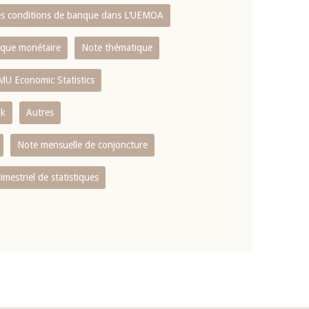
es conditions de banque dans L‘UEMOA
tique monétaire
Note thématique
MU Economic Statistics
ok
Autres
Note mensuelle de conjoncture
rimestriel de statistiques