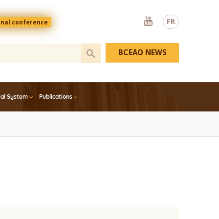
Youtube
FR
onal conference
BCEAO NEWS
ial System
Publications