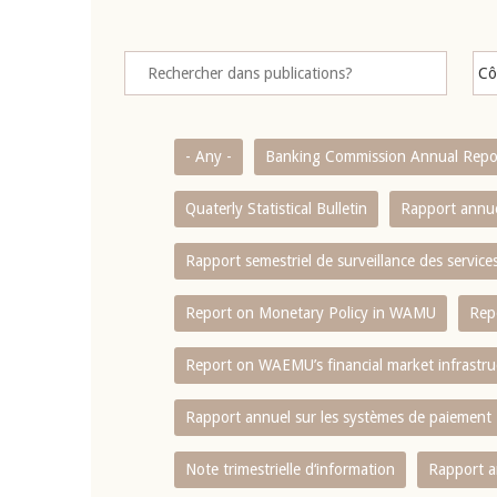
- Any -
Banking Commission Annual Repo
Quaterly Statistical Bulletin
Rapport annue
Rapport semestriel de surveillance des servic
Report on Monetary Policy in WAMU
Rep
Report on WAEMU’s financial market infrastru
Rapport annuel sur les systèmes de paiement
Note trimestrielle d‘information
Rapport a