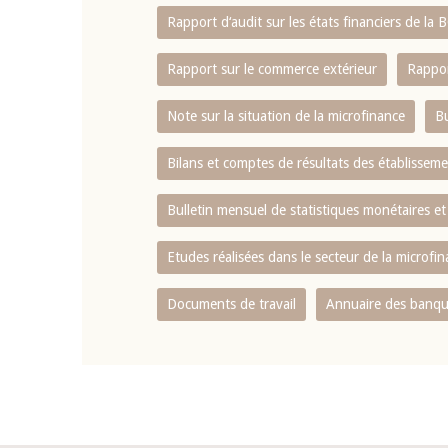
Rapport d‘audit sur les états financiers de la
Rapport sur le commerce extérieur
Rappor
Note sur la situation de la microfinance
Bu
Bilans et comptes de résultats des établissem
Bulletin mensuel de statistiques monétaires et
Etudes réalisées dans le secteur de la microfi
Documents de travail
Annuaire des banque