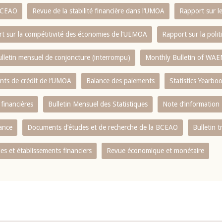
 BCEAO
Revue de la stabilité financière dans l‘UMOA
Rapport sur l
t sur la compétitivité des économies de l‘UEMOA
Rapport sur la poli
lletin mensuel de conjoncture (interrompu)
Monthly Bulletin of WAE
ents de crédit de l‘UMOA
Balance des paiements
Statistics Yearbo
 financières
Bulletin Mensuel des Statistiques
Note d’information
nance
Documents d’études et de recherche de la BCEAO
Bulletin t
s et établissements financiers
Revue économique et monétaire