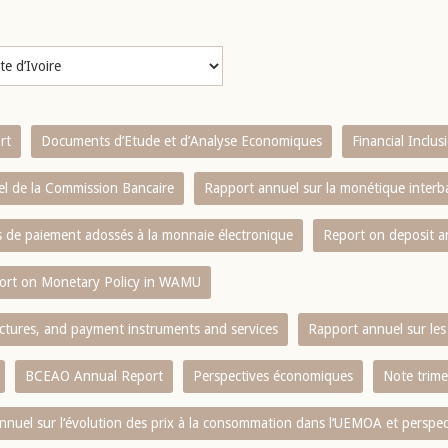
rt
Documents d’Etude et d’Analyse Economiques
Financial Inclu
l de la Commission Bancaire
Rapport annuel sur la monétique inter
es de paiement adossés à la monnaie électronique
Report on deposit 
ort on Monetary Policy in WAMU
ctures, and payment instruments and services
Rapport annuel sur les 
BCEAO Annual Report
Perspectives économiques
Note trime
nnuel sur l‘évolution des prix à la consommation dans l‘UEMOA et perspec