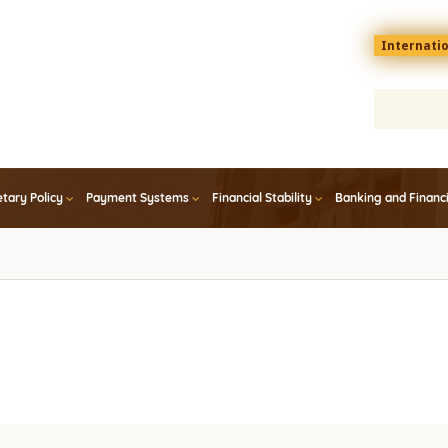
Menu
Internati
top
En
tary Policy
Payment Systems
Financial Stability
Banking and Financ