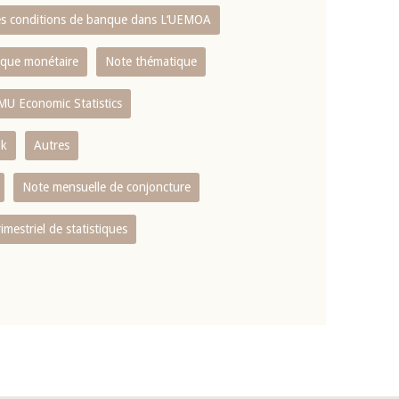
es conditions de banque dans L‘UEMOA
tique monétaire
Note thématique
MU Economic Statistics
ok
Autres
Note mensuelle de conjoncture
rimestriel de statistiques