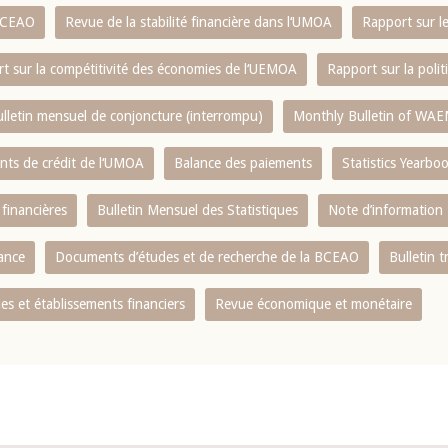
 BCEAO
Revue de la stabilité financière dans l‘UMOA
Rapport sur l
t sur la compétitivité des économies de l‘UEMOA
Rapport sur la poli
lletin mensuel de conjoncture (interrompu)
Monthly Bulletin of WAE
ents de crédit de l‘UMOA
Balance des paiements
Statistics Yearbo
 financières
Bulletin Mensuel des Statistiques
Note d’information
nance
Documents d’études et de recherche de la BCEAO
Bulletin t
s et établissements financiers
Revue économique et monétaire