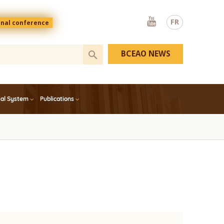
Youtube
FR
onal conference
BCEAO NEWS
ial System
Publications