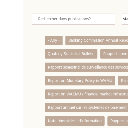
- Any -
Banking Commission Annual Repo
Quaterly Statistical Bulletin
Rapport annue
Rapport semestriel de surveillance des servic
Report on Monetary Policy in WAMU
Rep
Report on WAEMU’s financial market infrastru
Rapport annuel sur les systèmes de paiement
Note trimestrielle d‘information
Rapport a