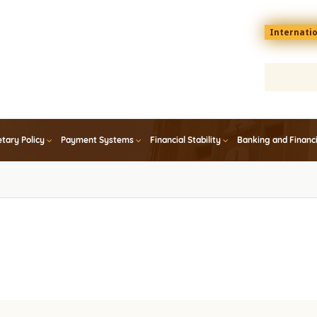
Menu
Internati
top
En
tary Policy
Payment Systems
Financial Stability
Banking and Financ