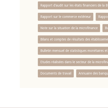
Rapport d‘audit sur les états financiers de la
Rapport sur le commerce extérieur
Rappor
Note sur la situation de la microfinance
Bu
Bilans et comptes de résultats des établissem
Bulletin mensuel de statistiques monétaires et
Etudes réalisées dans le secteur de la microfi
Documents de travail
Annuaire des banque