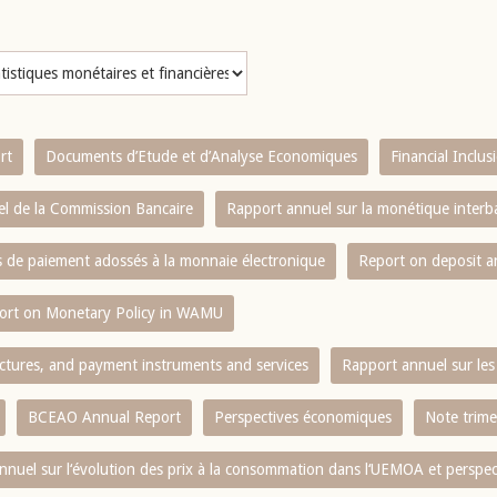
rt
Documents d’Etude et d’Analyse Economiques
Financial Inclu
l de la Commission Bancaire
Rapport annuel sur la monétique inter
es de paiement adossés à la monnaie électronique
Report on deposit 
ort on Monetary Policy in WAMU
ctures, and payment instruments and services
Rapport annuel sur les 
BCEAO Annual Report
Perspectives économiques
Note trime
nnuel sur l‘évolution des prix à la consommation dans l‘UEMOA et perspec