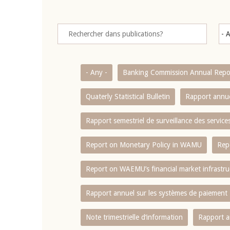
- Any -
Banking Commission Annual Repo
Quaterly Statistical Bulletin
Rapport annue
Rapport semestriel de surveillance des servic
Report on Monetary Policy in WAMU
Rep
Report on WAEMU’s financial market infrastru
Rapport annuel sur les systèmes de paiement
Note trimestrielle d‘information
Rapport a