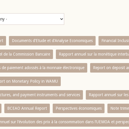
rt
Documents d’Etude et d’Analyse Economiques
Financial Inclu
l de la Commission Bancaire
Rapport annuel sur la monétique inter
es de paiement adossés à la monnaie électronique
Report on deposit 
ort on Monetary Policy in WAMU
ctures, and payment instruments and services
Rapport annuel sur les 
BCEAO Annual Report
Perspectives économiques
Note trime
nnuel sur l‘évolution des prix à la consommation dans l‘UEMOA et perspec