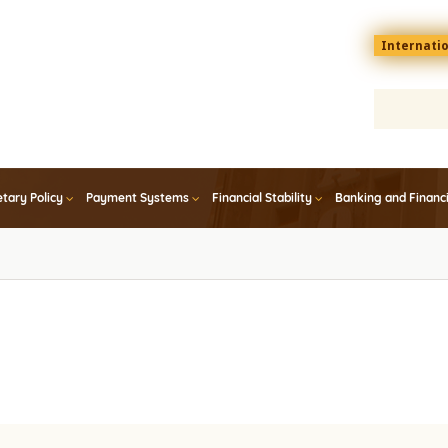
Menu
Internati
top
En
tary Policy
Payment Systems
Financial Stability
Banking and Financ