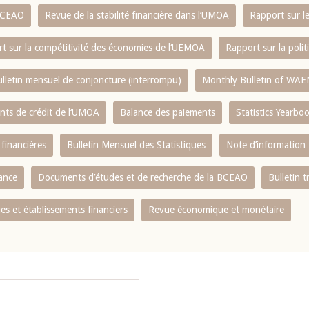
 BCEAO
Revue de la stabilité financière dans l‘UMOA
Rapport sur l
t sur la compétitivité des économies de l‘UEMOA
Rapport sur la poli
lletin mensuel de conjoncture (interrompu)
Monthly Bulletin of WAE
ents de crédit de l‘UMOA
Balance des paiements
Statistics Yearbo
 financières
Bulletin Mensuel des Statistiques
Note d’information
nance
Documents d’études et de recherche de la BCEAO
Bulletin t
s et établissements financiers
Revue économique et monétaire