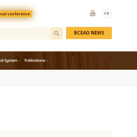
Youtube
FR
onal conference
BCEAO NEWS
ial System
Publications