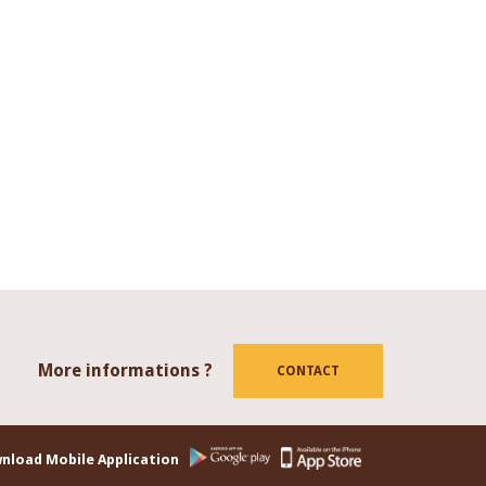
More informations ?
tube
CONTACT
nload Mobile Application