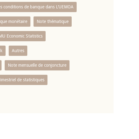
es conditions de banque dans L‘UEMOA
tique monétaire
Note thématique
MU Economic Statistics
ok
Autres
Note mensuelle de conjoncture
rimestriel de statistiques