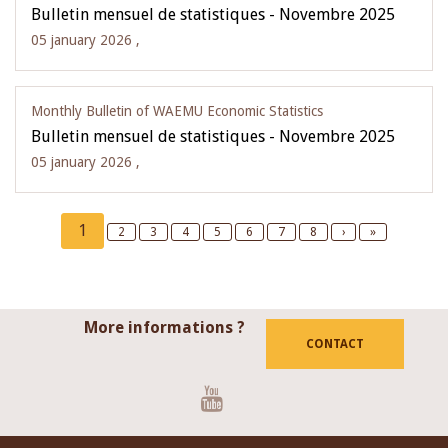
Bulletin mensuel de statistiques - Novembre 2025
05 january 2026 ,
Monthly Bulletin of WAEMU Economic Statistics
Bulletin mensuel de statistiques - Novembre 2025
05 january 2026 ,
Pagination
Current
1
Page
2
Page
3
Page
4
Page
5
Page
6
Page
7
Page
8
Next
›
Last
»
page
page
page
More informations ?
CONTACT
Youtube