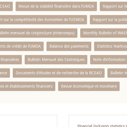
 BCEAO
Revue de la stabilité financière dans l‘UMOA
Rapport sur l
t sur la compétitivité des économies de l‘UEMOA
Rapport sur la poli
lletin mensuel de conjoncture (interrompu)
Monthly Bulletin of WAE
ents de crédit de l‘UMOA
Balance des paiements
Statistics Yearbo
 financières
Bulletin Mensuel des Statistiques
Note d’information
nance
Documents d’études et de recherche de la BCEAO
Bulletin t
s et établissements financiers
Revue économique et monétaire
Financial Inclusion statisti