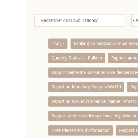
- Any -
Banking Commission Annual Repo
Quaterly Statistical Bulletin
Rapport annue
Rapport semestriel de surveillance des servic
Report on Monetary Policy in WAMU
Rep
Report on WAEMU’s financial market infrastru
Rapport annuel sur les systèmes de paiement
Note trimestrielle d‘information
Rapport a