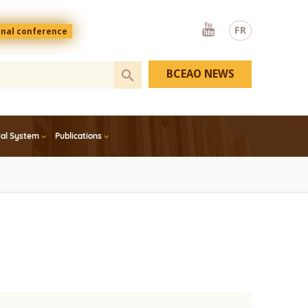
Youtube
FR
onal conference
BCEAO NEWS
ial System
Publications