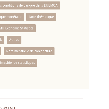
es conditions de banque dans L‘UEMOA
tique monétaire
Note thématique
MU Economic Statistics
ok
Autres
Note mensuelle de conjoncture
rimestriel de statistiques
cs in WAEMU