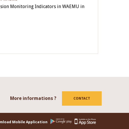
lusion Monitoring Indicators in WAEMU in
More informations ?
tube
CONTACT
nload Mobile Application