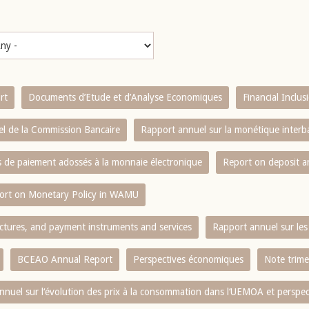
rt
Documents d’Etude et d’Analyse Economiques
Financial Inclu
l de la Commission Bancaire
Rapport annuel sur la monétique inter
es de paiement adossés à la monnaie électronique
Report on deposit 
ort on Monetary Policy in WAMU
ctures, and payment instruments and services
Rapport annuel sur les 
BCEAO Annual Report
Perspectives économiques
Note trime
nnuel sur l‘évolution des prix à la consommation dans l‘UEMOA et perspec