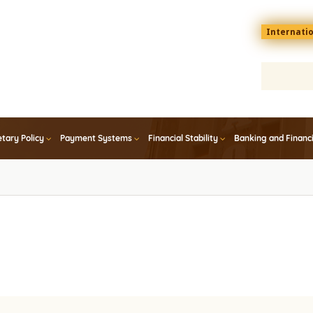
Menu
Internati
top
En
tary Policy
Payment Systems
Financial Stability
Banking and Financ