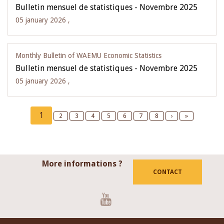
Bulletin mensuel de statistiques - Novembre 2025
05 january 2026 ,
Monthly Bulletin of WAEMU Economic Statistics
Bulletin mensuel de statistiques - Novembre 2025
05 january 2026 ,
Pagination
Current
1
Page
2
Page
3
Page
4
Page
5
Page
6
Page
7
Page
8
Next
›
Last
»
page
page
page
More informations ?
CONTACT
Youtube