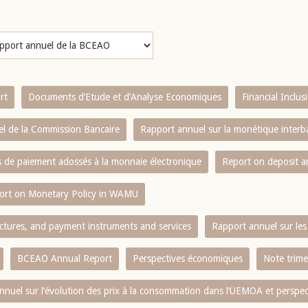
rt
Documents d’Etude et d’Analyse Economiques
Financial Inclu
l de la Commission Bancaire
Rapport annuel sur la monétique inter
es de paiement adossés à la monnaie électronique
Report on deposit 
ort on Monetary Policy in WAMU
ctures, and payment instruments and services
Rapport annuel sur les 
BCEAO Annual Report
Perspectives économiques
Note trime
nnuel sur l‘évolution des prix à la consommation dans l‘UEMOA et perspec