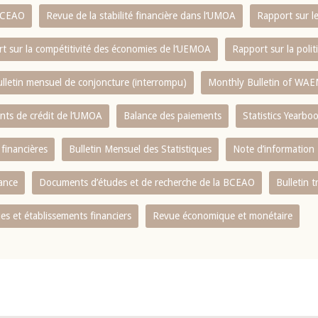
 BCEAO
Revue de la stabilité financière dans l‘UMOA
Rapport sur l
t sur la compétitivité des économies de l‘UEMOA
Rapport sur la poli
lletin mensuel de conjoncture (interrompu)
Monthly Bulletin of WAE
ents de crédit de l‘UMOA
Balance des paiements
Statistics Yearbo
 financières
Bulletin Mensuel des Statistiques
Note d’information
nance
Documents d’études et de recherche de la BCEAO
Bulletin t
s et établissements financiers
Revue économique et monétaire