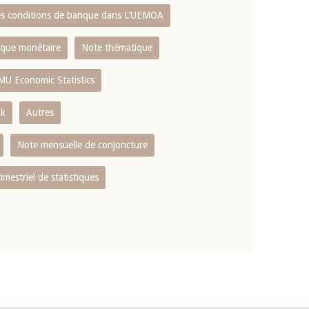
es conditions de banque dans L‘UEMOA
tique monétaire
Note thématique
MU Economic Statistics
ok
Autres
Note mensuelle de conjoncture
rimestriel de statistiques