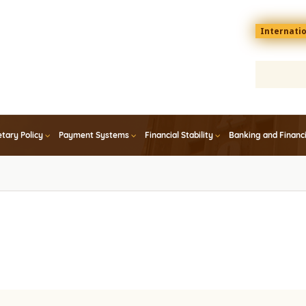
Menu
Internati
top
En
tary Policy
Payment Systems
Financial Stability
Banking and Financ