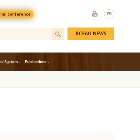
Youtube
FR
onal conference
BCEAO NEWS
ial System
Publications