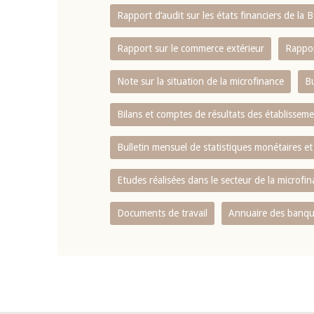
Rapport d‘audit sur les états financiers de la
Rapport sur le commerce extérieur
Rappor
Note sur la situation de la microfinance
Bu
Bilans et comptes de résultats des établissem
Bulletin mensuel de statistiques monétaires et
Etudes réalisées dans le secteur de la microfi
Documents de travail
Annuaire des banque