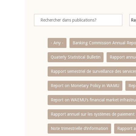
- Any -
Banking Commission Annual Repo
Quaterly Statistical Bulletin
Rapport annue
Rapport semestriel de surveillance des servic
Report on Monetary Policy in WAMU
Rep
Report on WAEMU’s financial market infrastru
Rapport annuel sur les systèmes de paiement
Note trimestrielle d‘information
Rapport a