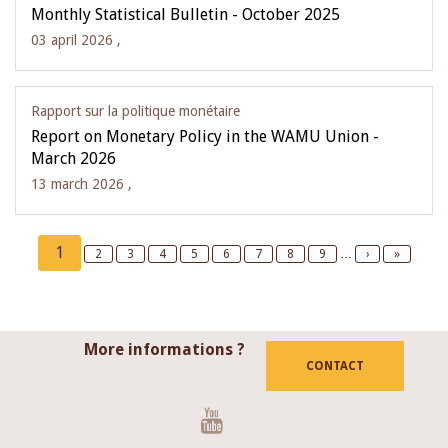
Monthly Statistical Bulletin - October 2025
03 april 2026 ,
Rapport sur la politique monétaire
Report on Monetary Policy in the WAMU Union -
March 2026
13 march 2026 ,
Pagination
Current
1
Page
2
Page
3
Page
4
Page
5
Page
6
Page
7
Page
8
Page
9
…
Next
›
Last
»
page
page
page
More informations ?
CONTACT
Youtube