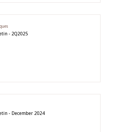
iques
letin - 2Q2025
letin - December 2024