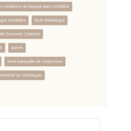
es conditions de banque dans L‘UEMOA
tique monétaire
Note thématique
MU Economic Statistics
ok
Autres
Note mensuelle de conjoncture
rimestriel de statistiques