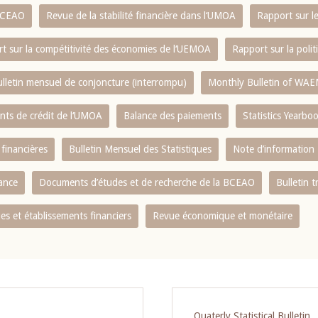
 BCEAO
Revue de la stabilité financière dans l‘UMOA
Rapport sur l
t sur la compétitivité des économies de l‘UEMOA
Rapport sur la poli
lletin mensuel de conjoncture (interrompu)
Monthly Bulletin of WAE
ents de crédit de l‘UMOA
Balance des paiements
Statistics Yearbo
 financières
Bulletin Mensuel des Statistiques
Note d’information
nance
Documents d’études et de recherche de la BCEAO
Bulletin t
s et établissements financiers
Revue économique et monétaire
Quaterly Statistical Bulletin