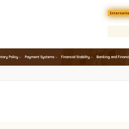
Menu
Internati
top
En
tary Policy
Payment Systems
Financial Stability
Banking and Financ