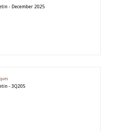
letin - December 2025
iques
letin - 3Q205