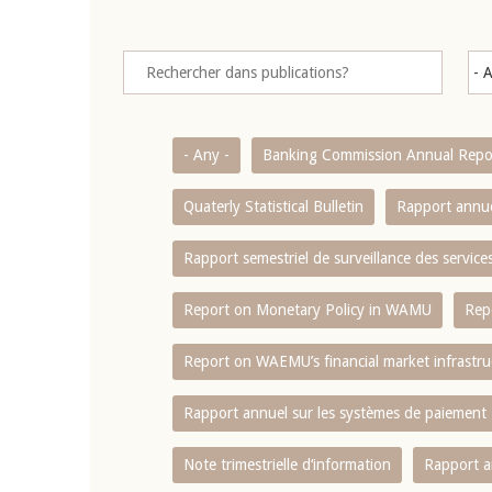
- Any -
Banking Commission Annual Repo
Quaterly Statistical Bulletin
Rapport annue
Rapport semestriel de surveillance des servic
Report on Monetary Policy in WAMU
Rep
Report on WAEMU’s financial market infrastru
Rapport annuel sur les systèmes de paiement
Note trimestrielle d‘information
Rapport a