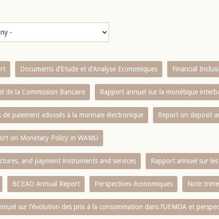
rt
Documents d’Etude et d’Analyse Economiques
Financial Inclu
l de la Commission Bancaire
Rapport annuel sur la monétique inter
es de paiement adossés à la monnaie électronique
Report on deposit 
ort on Monetary Policy in WAMU
ctures, and payment instruments and services
Rapport annuel sur les 
BCEAO Annual Report
Perspectives économiques
Note trime
nnuel sur l‘évolution des prix à la consommation dans l‘UEMOA et perspec