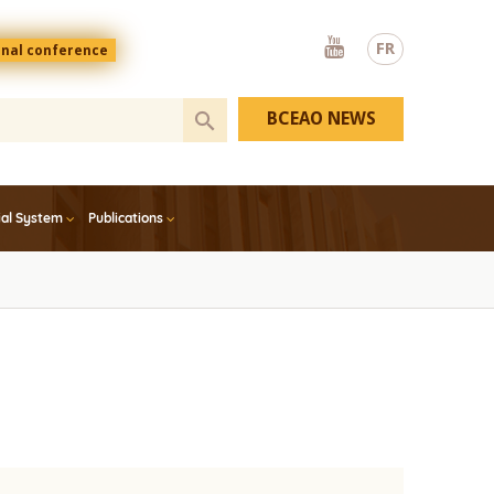
Youtube
FR
onal conference
BCEAO NEWS
ial System
Publications