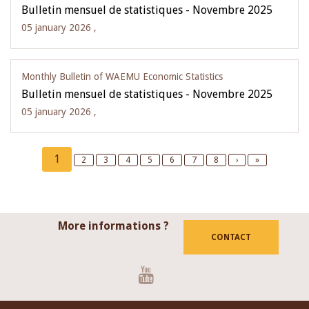
Bulletin mensuel de statistiques - Novembre 2025
05 january 2026 ,
Monthly Bulletin of WAEMU Economic Statistics
Bulletin mensuel de statistiques - Novembre 2025
05 january 2026 ,
Pagination
Current
1
Page
2
Page
3
Page
4
Page
5
Page
6
Page
7
Page
8
Next
›
Last
»
page
page
page
More informations ?
CONTACT
Youtube