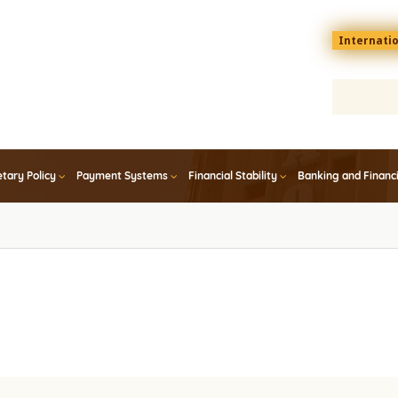
Menu
Internati
top
En
tary Policy
Payment Systems
Financial Stability
Banking and Financ