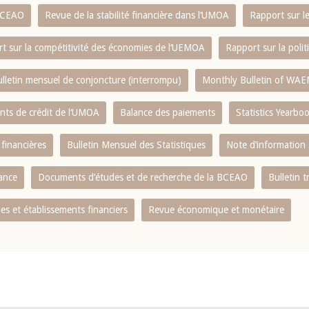
 BCEAO
Revue de la stabilité financière dans l‘UMOA
Rapport sur l
t sur la compétitivité des économies de l‘UEMOA
Rapport sur la poli
lletin mensuel de conjoncture (interrompu)
Monthly Bulletin of WAE
ents de crédit de l‘UMOA
Balance des paiements
Statistics Yearbo
 financières
Bulletin Mensuel des Statistiques
Note d’information
nance
Documents d’études et de recherche de la BCEAO
Bulletin t
s et établissements financiers
Revue économique et monétaire