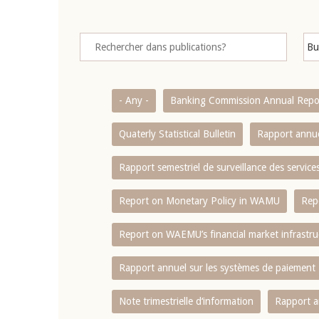
- Any -
Banking Commission Annual Repo
Quaterly Statistical Bulletin
Rapport annue
Rapport semestriel de surveillance des servic
Report on Monetary Policy in WAMU
Rep
Report on WAEMU’s financial market infrastru
Rapport annuel sur les systèmes de paiement
Note trimestrielle d‘information
Rapport a