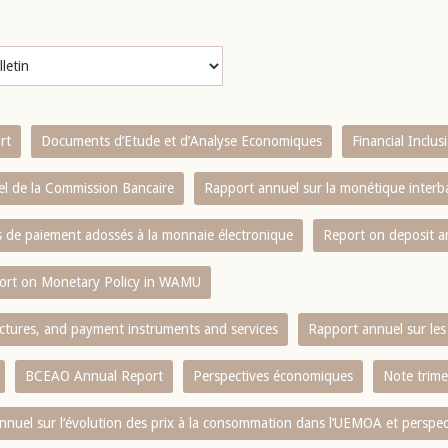
rt
Documents d’Etude et d’Analyse Economiques
Financial Inclu
l de la Commission Bancaire
Rapport annuel sur la monétique inter
es de paiement adossés à la monnaie électronique
Report on deposit 
ort on Monetary Policy in WAMU
ctures, and payment instruments and services
Rapport annuel sur les 
BCEAO Annual Report
Perspectives économiques
Note trime
nnuel sur l‘évolution des prix à la consommation dans l‘UEMOA et perspec