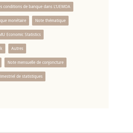
es conditions de banque dans L‘UEMOA
tique monétaire
Note thématique
MU Economic Statistics
ok
Autres
Note mensuelle de conjoncture
rimestriel de statistiques