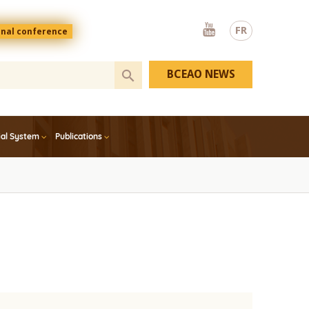
Youtube
FR
onal conference
BCEAO NEWS
ial System
Publications