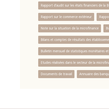
Rapport d‘audit sur les états financiers de la
Rapport sur le commerce extérieur
Rappor
Note sur la situation de la microfinance
Bu
Bilans et comptes de résultats des établissem
Bulletin mensuel de statistiques monétaires et
Etudes réalisées dans le secteur de la microfi
Documents de travail
Annuaire des banque