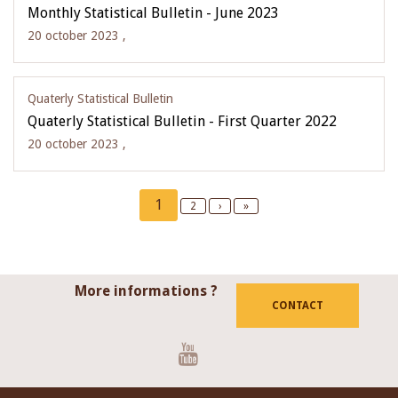
Monthly Statistical Bulletin - June 2023
20 october 2023 ,
Quaterly Statistical Bulletin
Quaterly Statistical Bulletin - First Quarter 2022
20 october 2023 ,
Pagination
Current
1
Page
2
Next
›
Last
»
page
page
page
More informations ?
CONTACT
Youtube