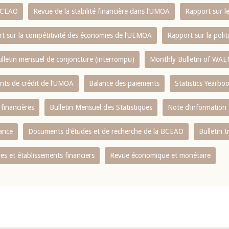
 BCEAO
Revue de la stabilité financière dans l‘UMOA
Rapport sur l
t sur la compétitivité des économies de l‘UEMOA
Rapport sur la poli
lletin mensuel de conjoncture (interrompu)
Monthly Bulletin of WAE
ents de crédit de l‘UMOA
Balance des paiements
Statistics Yearbo
 financières
Bulletin Mensuel des Statistiques
Note d’information
nance
Documents d’études et de recherche de la BCEAO
Bulletin t
s et établissements financiers
Revue économique et monétaire