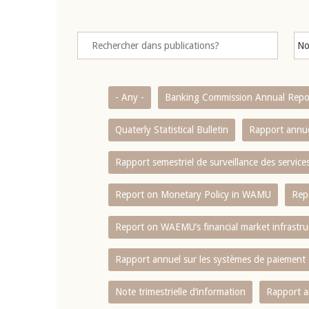
- Any -
Banking Commission Annual Repo
Quaterly Statistical Bulletin
Rapport annue
Rapport semestriel de surveillance des servic
Report on Monetary Policy in WAMU
Rep
Report on WAEMU’s financial market infrastru
Rapport annuel sur les systèmes de paiement
Note trimestrielle d‘information
Rapport a