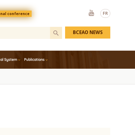
Youtube
FR
onal conference
BCEAO NEWS
ial System
Publications