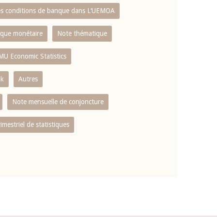
es conditions de banque dans L‘UEMOA
tique monétaire
Note thématique
MU Economic Statistics
ok
Autres
Note mensuelle de conjoncture
rimestriel de statistiques