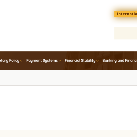
Menu
Internati
top
En
tary Policy
Payment Systems
Financial Stability
Banking and Financ