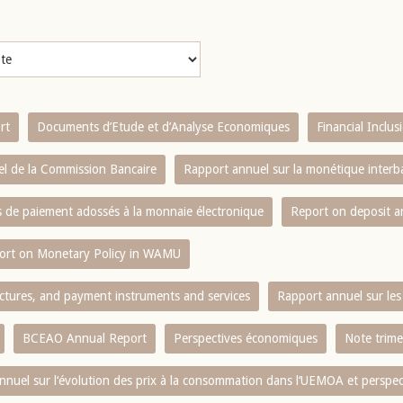
rt
Documents d’Etude et d’Analyse Economiques
Financial Inclu
l de la Commission Bancaire
Rapport annuel sur la monétique inter
es de paiement adossés à la monnaie électronique
Report on deposit 
ort on Monetary Policy in WAMU
ctures, and payment instruments and services
Rapport annuel sur les 
BCEAO Annual Report
Perspectives économiques
Note trime
nnuel sur l‘évolution des prix à la consommation dans l‘UEMOA et perspec