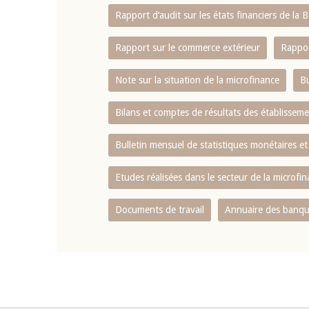
Rapport d‘audit sur les états financiers de la
Rapport sur le commerce extérieur
Rappor
Note sur la situation de la microfinance
Bu
Bilans et comptes de résultats des établissem
Bulletin mensuel de statistiques monétaires et
Etudes réalisées dans le secteur de la microfi
Documents de travail
Annuaire des banque