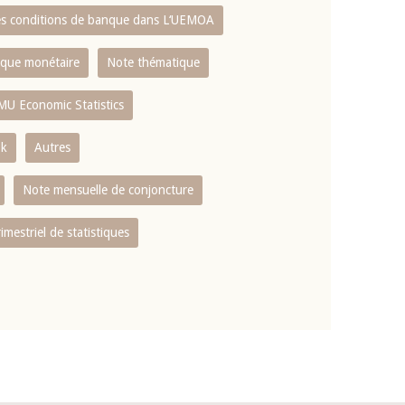
es conditions de banque dans L‘UEMOA
tique monétaire
Note thématique
MU Economic Statistics
ok
Autres
Note mensuelle de conjoncture
rimestriel de statistiques