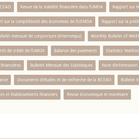
 BCEAO
Revue de la stabilité financière dans l‘UMOA
Rapport sur l
t sur la compétitivité des économies de l‘UEMOA
Rapport sur la poli
lletin mensuel de conjoncture (interrompu)
Monthly Bulletin of WAE
ents de crédit de l‘UMOA
Balance des paiements
Statistics Yearbo
 financières
Bulletin Mensuel des Statistiques
Note d’information
nance
Documents d’études et de recherche de la BCEAO
Bulletin t
s et établissements financiers
Revue économique et monétaire