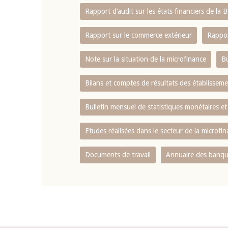
Rapport d‘audit sur les états financiers de la
Rapport sur le commerce extérieur
Rappor
Note sur la situation de la microfinance
Bu
Bilans et comptes de résultats des établissem
Bulletin mensuel de statistiques monétaires et
Etudes réalisées dans le secteur de la microfi
Documents de travail
Annuaire des banque