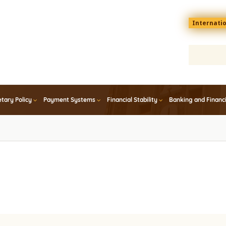
Menu
Internati
top
En
tary Policy
Payment Systems
Financial Stability
Banking and Financ