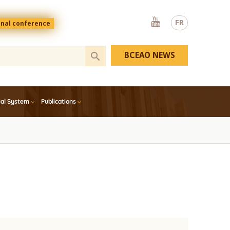
Youtube
FR
onal conference
BCEAO NEWS
ial System
Publications