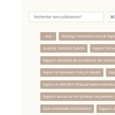
- Any -
Banking Commission Annual Repo
Quaterly Statistical Bulletin
Rapport annue
Rapport semestriel de surveillance des servic
Report on Monetary Policy in WAMU
Rep
Report on WAEMU’s financial market infrastru
Rapport annuel sur les systèmes de paiement
Note trimestrielle d‘information
Rapport a