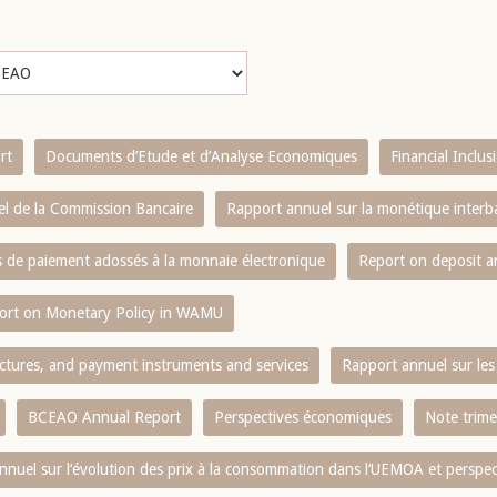
rt
Documents d’Etude et d’Analyse Economiques
Financial Inclu
l de la Commission Bancaire
Rapport annuel sur la monétique inter
es de paiement adossés à la monnaie électronique
Report on deposit 
ort on Monetary Policy in WAMU
ctures, and payment instruments and services
Rapport annuel sur les 
BCEAO Annual Report
Perspectives économiques
Note trime
nnuel sur l‘évolution des prix à la consommation dans l‘UEMOA et perspec