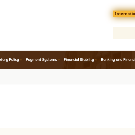
Menu
Internati
top
En
tary Policy
Payment Systems
Financial Stability
Banking and Financ