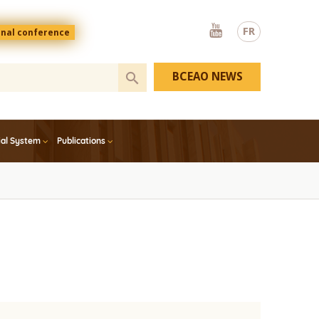
Youtube
FR
onal conference
BCEAO NEWS
ial System
Publications