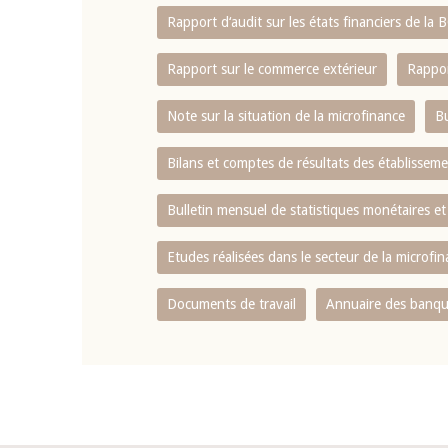
Rapport d‘audit sur les états financiers de la
Rapport sur le commerce extérieur
Rappor
Note sur la situation de la microfinance
Bu
Bilans et comptes de résultats des établissem
Bulletin mensuel de statistiques monétaires et
Etudes réalisées dans le secteur de la microfi
Documents de travail
Annuaire des banque