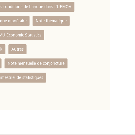
es conditions de banque dans L‘UEMOA
tique monétaire
Note thématique
MU Economic Statistics
ok
Autres
Note mensuelle de conjoncture
rimestriel de statistiques