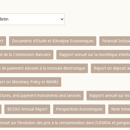
rt
Documents d’Etude et d’Analyse Economiques
Financial Inclu
l de la Commission Bancaire
Rapport annuel sur la monétique inter
es de paiement adossés à la monnaie électronique
Report on deposit 
ort on Monetary Policy in WAMU
ctures, and payment instruments and services
Rapport annuel sur les 
BCEAO Annual Report
Perspectives économiques
Note trime
nnuel sur l‘évolution des prix à la consommation dans l‘UEMOA et perspec