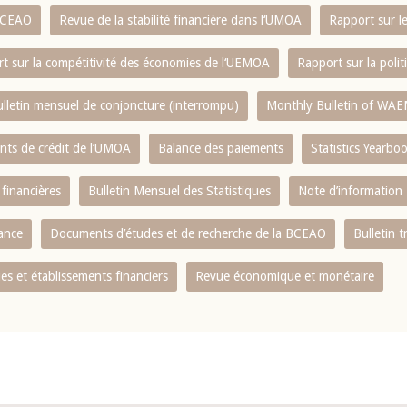
 BCEAO
Revue de la stabilité financière dans l‘UMOA
Rapport sur l
t sur la compétitivité des économies de l‘UEMOA
Rapport sur la poli
lletin mensuel de conjoncture (interrompu)
Monthly Bulletin of WAE
ents de crédit de l‘UMOA
Balance des paiements
Statistics Yearbo
 financières
Bulletin Mensuel des Statistiques
Note d’information
nance
Documents d’études et de recherche de la BCEAO
Bulletin t
s et établissements financiers
Revue économique et monétaire