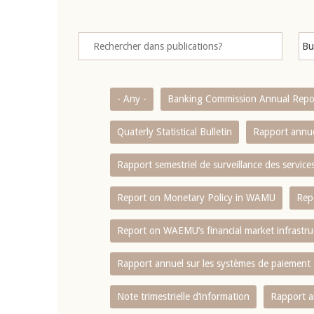
- Any -
Banking Commission Annual Repo
Quaterly Statistical Bulletin
Rapport annue
Rapport semestriel de surveillance des servic
Report on Monetary Policy in WAMU
Rep
Report on WAEMU’s financial market infrastru
Rapport annuel sur les systèmes de paiement
Note trimestrielle d‘information
Rapport a