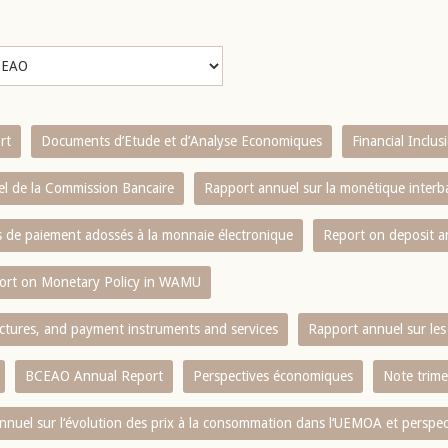
rt
Documents d’Etude et d’Analyse Economiques
Financial Inclu
l de la Commission Bancaire
Rapport annuel sur la monétique inter
es de paiement adossés à la monnaie électronique
Report on deposit 
ort on Monetary Policy in WAMU
ctures, and payment instruments and services
Rapport annuel sur les 
BCEAO Annual Report
Perspectives économiques
Note trime
nnuel sur l‘évolution des prix à la consommation dans l‘UEMOA et perspec