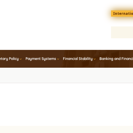
Menu
Internati
top
En
tary Policy
Payment Systems
Financial Stability
Banking and Financ