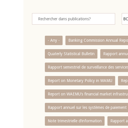
- Any -
Banking Commission Annual Repo
Quaterly Statistical Bulletin
Rapport annue
Rapport semestriel de surveillance des servic
Report on Monetary Policy in WAMU
Rep
Report on WAEMU’s financial market infrastru
Rapport annuel sur les systèmes de paiement
Note trimestrielle d‘information
Rapport a