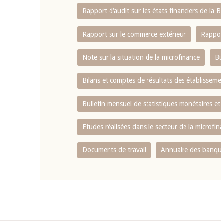
Rapport d‘audit sur les états financiers de la
Rapport sur le commerce extérieur
Rappor
Note sur la situation de la microfinance
Bu
Bilans et comptes de résultats des établissem
Bulletin mensuel de statistiques monétaires et
Etudes réalisées dans le secteur de la microfi
Documents de travail
Annuaire des banque