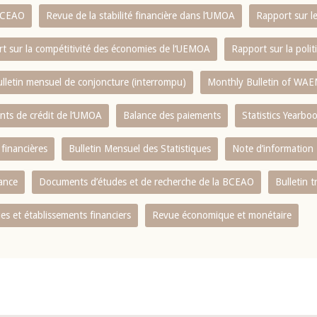
 BCEAO
Revue de la stabilité financière dans l‘UMOA
Rapport sur l
t sur la compétitivité des économies de l‘UEMOA
Rapport sur la poli
lletin mensuel de conjoncture (interrompu)
Monthly Bulletin of WAE
ents de crédit de l‘UMOA
Balance des paiements
Statistics Yearbo
 financières
Bulletin Mensuel des Statistiques
Note d’information
nance
Documents d’études et de recherche de la BCEAO
Bulletin t
s et établissements financiers
Revue économique et monétaire