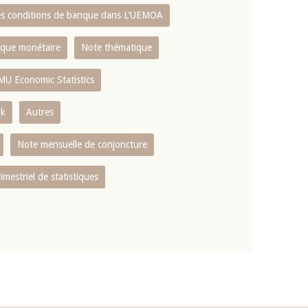
es conditions de banque dans L‘UEMOA
tique monétaire
Note thématique
MU Economic Statistics
ok
Autres
Note mensuelle de conjoncture
rimestriel de statistiques