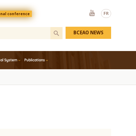
Youtube
FR
onal conference
BCEAO NEWS
ial System
Publications