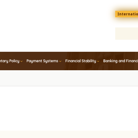
Menu
Internati
top
En
tary Policy
Payment Systems
Financial Stability
Banking and Financ