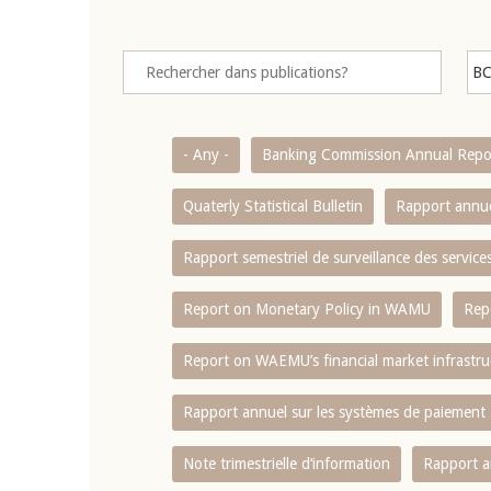
- Any -
Banking Commission Annual Repo
Quaterly Statistical Bulletin
Rapport annue
Rapport semestriel de surveillance des servic
Report on Monetary Policy in WAMU
Rep
Report on WAEMU’s financial market infrastru
Rapport annuel sur les systèmes de paiement
Note trimestrielle d‘information
Rapport a