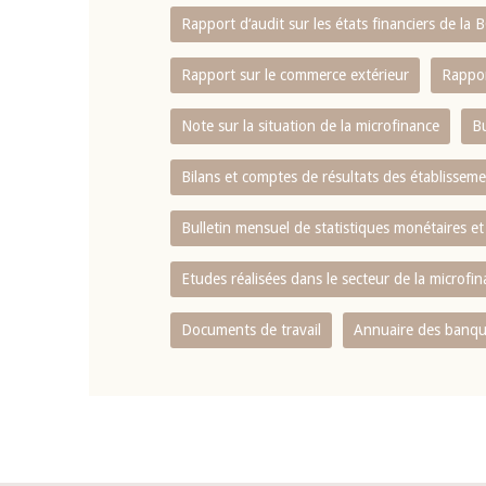
Rapport d‘audit sur les états financiers de la
Rapport sur le commerce extérieur
Rappor
Note sur la situation de la microfinance
Bu
Bilans et comptes de résultats des établissem
Bulletin mensuel de statistiques monétaires et
Etudes réalisées dans le secteur de la microfi
Documents de travail
Annuaire des banque