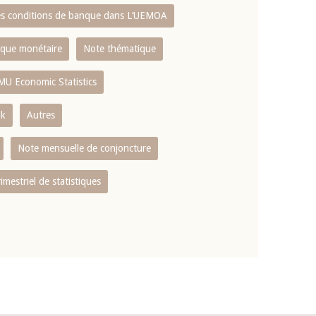
es conditions de banque dans L‘UEMOA
tique monétaire
Note thématique
MU Economic Statistics
ok
Autres
Note mensuelle de conjoncture
rimestriel de statistiques