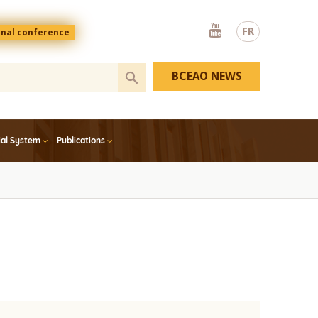
Youtube
FR
onal conference
BCEAO NEWS
ial System
Publications