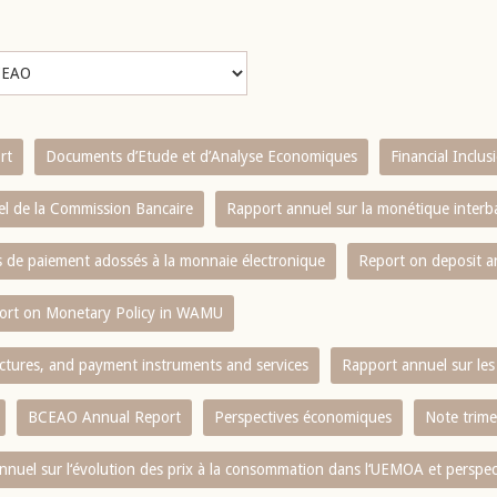
rt
Documents d’Etude et d’Analyse Economiques
Financial Inclu
l de la Commission Bancaire
Rapport annuel sur la monétique inter
es de paiement adossés à la monnaie électronique
Report on deposit 
ort on Monetary Policy in WAMU
ctures, and payment instruments and services
Rapport annuel sur les 
BCEAO Annual Report
Perspectives économiques
Note trime
nnuel sur l‘évolution des prix à la consommation dans l‘UEMOA et perspec