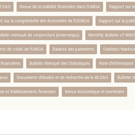
 BCEAO
Revue de la stabilité financière dans l‘UMOA
Rapport sur l
t sur la compétitivité des économies de l‘UEMOA
Rapport sur la poli
lletin mensuel de conjoncture (interrompu)
Monthly Bulletin of WAE
ents de crédit de l‘UMOA
Balance des paiements
Statistics Yearbo
 financières
Bulletin Mensuel des Statistiques
Note d’information
nance
Documents d’études et de recherche de la BCEAO
Bulletin t
s et établissements financiers
Revue économique et monétaire