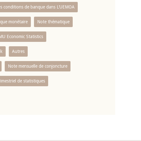
es conditions de banque dans L‘UEMOA
tique monétaire
Note thématique
MU Economic Statistics
ok
Autres
Note mensuelle de conjoncture
rimestriel de statistiques