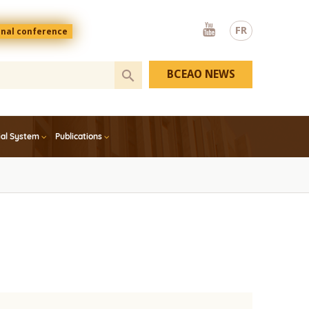
Youtube
FR
onal conference
BCEAO NEWS
ial System
Publications