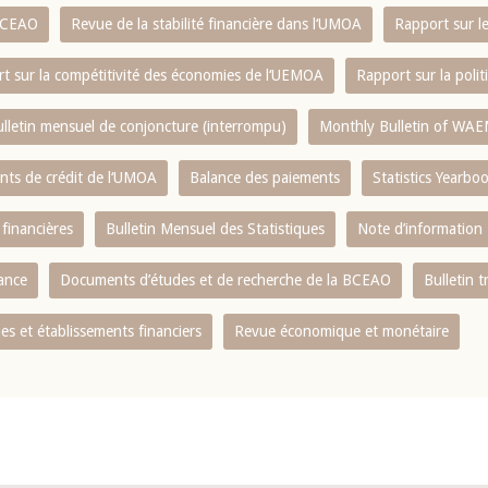
 BCEAO
Revue de la stabilité financière dans l‘UMOA
Rapport sur l
t sur la compétitivité des économies de l‘UEMOA
Rapport sur la poli
lletin mensuel de conjoncture (interrompu)
Monthly Bulletin of WAE
ents de crédit de l‘UMOA
Balance des paiements
Statistics Yearbo
 financières
Bulletin Mensuel des Statistiques
Note d’information
nance
Documents d’études et de recherche de la BCEAO
Bulletin t
s et établissements financiers
Revue économique et monétaire