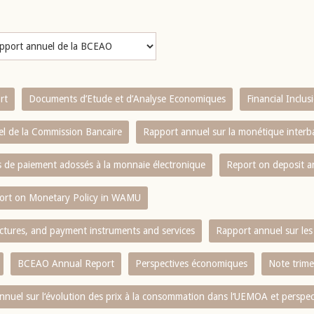
rt
Documents d’Etude et d’Analyse Economiques
Financial Inclu
l de la Commission Bancaire
Rapport annuel sur la monétique inter
es de paiement adossés à la monnaie électronique
Report on deposit 
ort on Monetary Policy in WAMU
ctures, and payment instruments and services
Rapport annuel sur les 
BCEAO Annual Report
Perspectives économiques
Note trime
nnuel sur l‘évolution des prix à la consommation dans l‘UEMOA et perspec