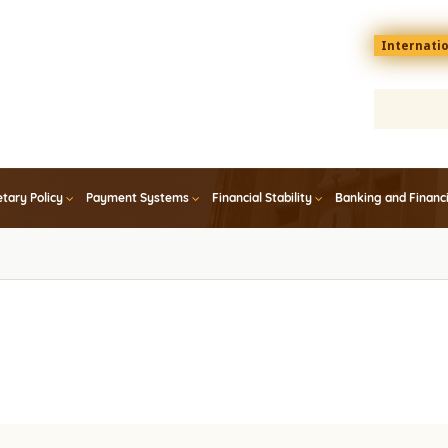
Menu
Internati
top
En
tary Policy
Payment Systems
Financial Stability
Banking and Financ