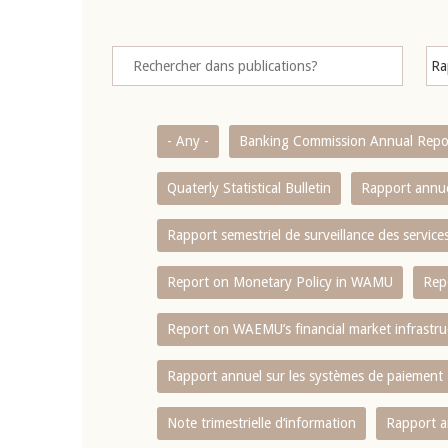
- Any -
Banking Commission Annual Repo
Quaterly Statistical Bulletin
Rapport annue
Rapport semestriel de surveillance des servic
Report on Monetary Policy in WAMU
Rep
Report on WAEMU’s financial market infrastru
Rapport annuel sur les systèmes de paiement
Note trimestrielle d‘information
Rapport a