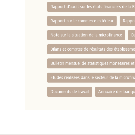
Rapport d‘audit sur les états financiers de la
Rapport sur le commerce extérieur
Rappor
Note sur la situation de la microfinance
Bu
Bilans et comptes de résultats des établissem
Bulletin mensuel de statistiques monétaires et
Etudes réalisées dans le secteur de la microfi
Documents de travail
Annuaire des banque