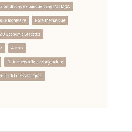
es conditions de banque dans L‘UEMOA
tique monétaire
Note thématique
MU Economic Statistics
ok
Autres
Note mensuelle de conjoncture
rimestriel de statistiques