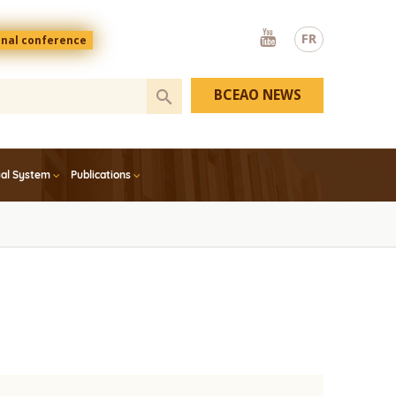
Youtube
FR
onal conference
BCEAO NEWS
ial System
Publications