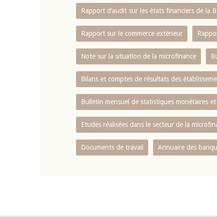
Rapport d‘audit sur les états financiers de la
Rapport sur le commerce extérieur
Rappor
Note sur la situation de la microfinance
Bu
Bilans et comptes de résultats des établissem
Bulletin mensuel de statistiques monétaires et
Etudes réalisées dans le secteur de la microfi
Documents de travail
Annuaire des banque