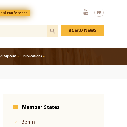
Youtube
FR
onal conference
BCEAO NEWS
ial System
Publications
Member States
Benin