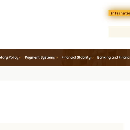
Menu
Internati
top
En
tary Policy
Payment Systems
Financial Stability
Banking and Financ