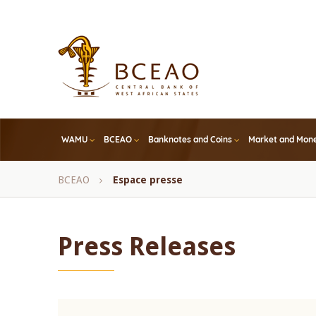
Skip
to
main
content
WAMU
BCEAO
Banknotes and Coins
Market and Mone
Breadcrumb
BCEAO
Espace presse
Press Releases