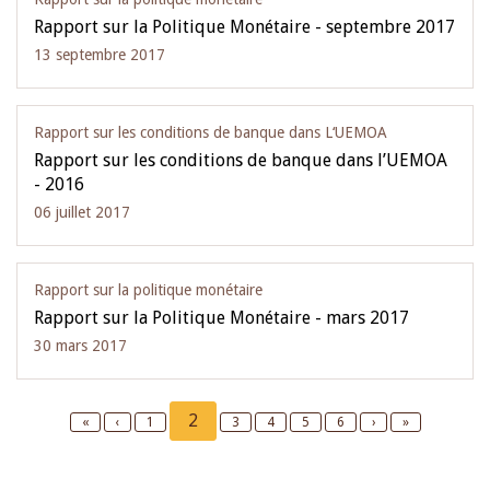
Rapport sur la Politique Monétaire - septembre 2017
13 septembre 2017
Rapport sur les conditions de banque dans L‘UEMOA
Rapport sur les conditions de banque dans l’UEMOA
- 2016
06 juillet 2017
Rapport sur la politique monétaire
Rapport sur la Politique Monétaire - mars 2017
30 mars 2017
Pagination
Current
2
First
«
Previous
‹
Page
1
Page
3
Page
4
Page
5
Page
6
Next
›
Last
»
page
page
page
page
page