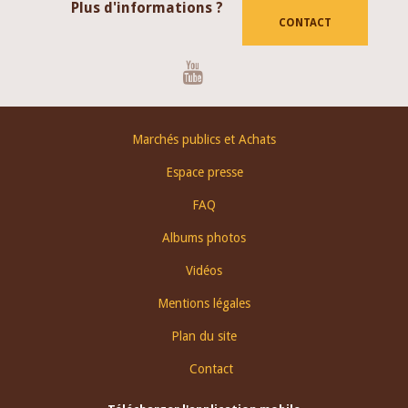
Plus d'informations ?
CONTACT
Youtube
Footer
Marchés publics et Achats
menu
Espace presse
FAQ
Albums photos
Vidéos
Mentions légales
Plan du site
Contact