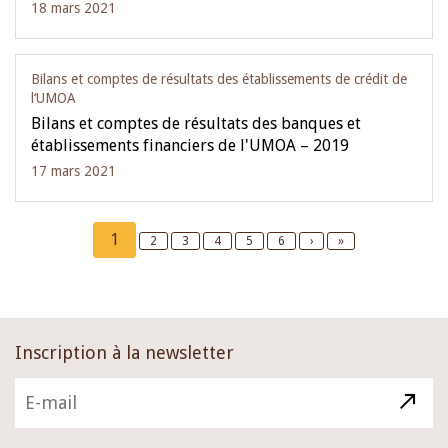
18 mars 2021
Bilans et comptes de résultats des établissements de crédit de
l‘UMOA
Bilans et comptes de résultats des banques et
établissements financiers de l'UMOA – 2019
17 mars 2021
Pagination
Current
1
Page
2
Page
3
Page
4
Page
5
Page
6
Next
›
Last
»
page
page
page
Inscription à la newsletter