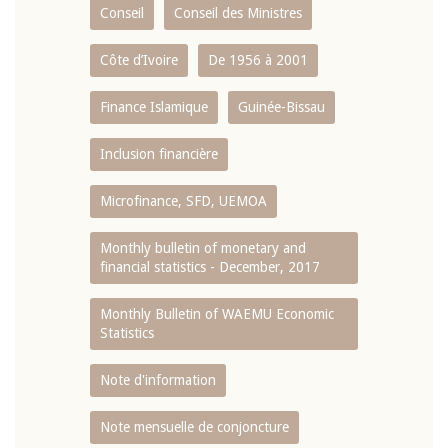
Conseil
Conseil des Ministres
Côte d’Ivoire
De 1956 à 2001
Finance Islamique
Guinée-Bissau
Inclusion financière
Microfinance, SFD, UEMOA
Monthly bulletin of monetary and
financial statistics - December, 2017
Monthly Bulletin of WAEMU Economic
Statistics
Note d'information
Note mensuelle de conjoncture