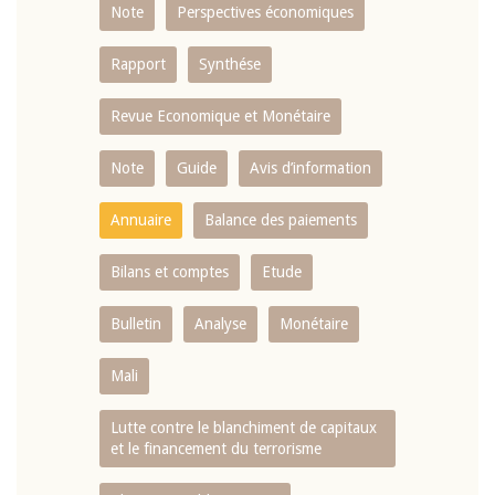
Note
Perspectives économiques
Rapport
Synthése
Revue Economique et Monétaire
Note
Guide
Avis d’information
Annuaire
Balance des paiements
Bilans et comptes
Etude
Bulletin
Analyse
Monétaire
Mali
Lutte contre le blanchiment de capitaux
et le financement du terrorisme