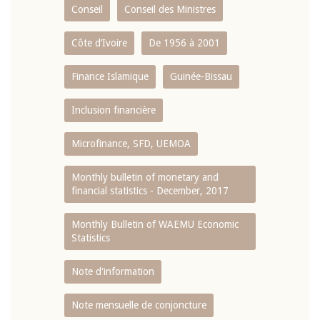
Conseil
Conseil des Ministres
Côte d’Ivoire
De 1956 à 2001
Finance Islamique
Guinée-Bissau
Inclusion financière
Microfinance, SFD, UEMOA
Monthly bulletin of monetary and
financial statistics - December, 2017
Monthly Bulletin of WAEMU Economic
Statistics
Note d'information
Note mensuelle de conjoncture