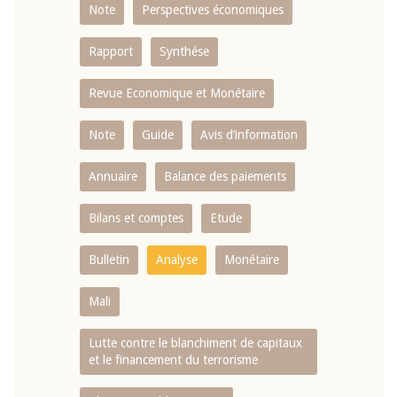
Note
Perspectives économiques
Rapport
Synthése
Revue Economique et Monétaire
Note
Guide
Avis d’information
Annuaire
Balance des paiements
Bilans et comptes
Etude
Bulletin
Analyse
Monétaire
Mali
Lutte contre le blanchiment de capitaux
et le financement du terrorisme