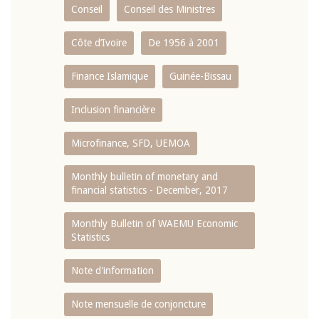
Conseil
Conseil des Ministres
Côte d’Ivoire
De 1956 à 2001
Finance Islamique
Guinée-Bissau
Inclusion financière
Microfinance, SFD, UEMOA
Monthly bulletin of monetary and
financial statistics - December, 2017
Monthly Bulletin of WAEMU Economic
Statistics
Note d'information
Note mensuelle de conjoncture