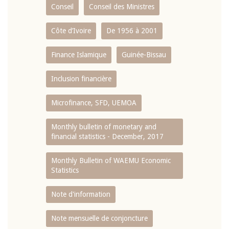
Conseil
Conseil des Ministres
Côte d’Ivoire
De 1956 à 2001
Finance Islamique
Guinée-Bissau
Inclusion financière
Microfinance, SFD, UEMOA
Monthly bulletin of monetary and
financial statistics - December, 2017
Monthly Bulletin of WAEMU Economic
Statistics
Note d'information
Note mensuelle de conjoncture