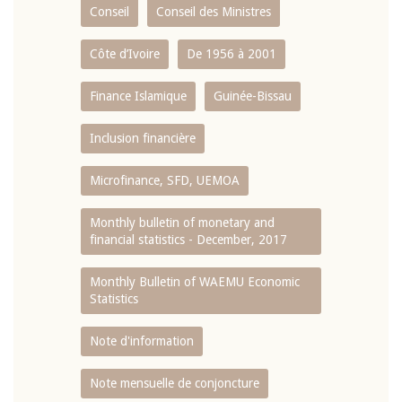
Conseil
Conseil des Ministres
Côte d’Ivoire
De 1956 à 2001
Finance Islamique
Guinée-Bissau
Inclusion financière
Microfinance, SFD, UEMOA
Monthly bulletin of monetary and
financial statistics - December, 2017
Monthly Bulletin of WAEMU Economic
Statistics
Note d'information
Note mensuelle de conjoncture